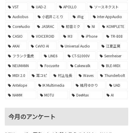
VST
UAD-2
APOLLO
ソースネクスト
Audiobus
小岩井ことり
iRig
Inter-AppAudio
CoreAudio
JASRAC
初音ミク
NI
KOMPLETE
CASIO
VOICEROID
M3
iPhone
TR-808
AKAI
CeVIO AI
Universal Audio
江夏正晃
フランク重虎
LINE6
CT-S1000V
Sennheiser
NEUMANN
Focusrite
Cakewalk
BLE-MIDI
MIDI 2.0
耳コピ
村上社長
Waves
Thunderbolt
Antelope
IK Multimedia
結月ゆかり
UAD
NAMM
MOTU
DeeMax
AI
今月のアンケート