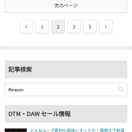
次のページ
前
次
1
2
3
5
へ
へ
記事検索
DTM・DAW セール情報
どんなループ素材も即座にキット化！面倒な下処理