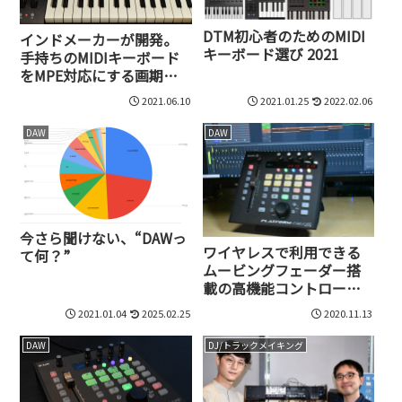
DTM初心者のためのMIDI
インドメーカーが開発。
キーボード選び 2021
手持ちのMIDIキーボード
をMPE対応にする画期的
プラグイン、Fluid Pitch
2021.06.10
2021.01.25
2022.02.06
が国内発売開始
DAW
DAW
今さら聞けない、“DAWっ
ワイヤレスで利用できる
て何？”
ムービングフェーダー搭
載の高機能コントローラ
ー、Platform Nano Airは
2021.01.04
2025.02.25
2020.11.13
無敵！
DAW
DJ/トラックメイキング