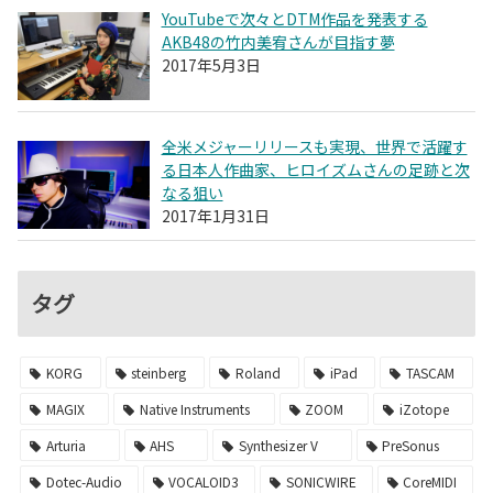
YouTubeで次々とDTM作品を発表する
AKB48の竹内美宥さんが目指す夢
2017年5月3日
全米メジャーリリースも実現、世界で活躍す
る日本人作曲家、ヒロイズムさんの足跡と次
なる狙い
2017年1月31日
タグ
KORG
steinberg
Roland
iPad
TASCAM
MAGIX
Native Instruments
ZOOM
iZotope
Arturia
AHS
Synthesizer V
PreSonus
Dotec-Audio
VOCALOID3
SONICWIRE
CoreMIDI