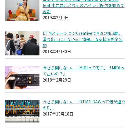
feat.小岩井ことり』のハイレゾ配信を始めて
みた
2019年2月9日
DTMステーションCreativeでM3に初出展。
滑り出しは上々!?売上情報、収支状況を全公
開
2018年4月30日
今さら聞けない、「MIDIって何？」「MIDIっ
て古いの？」
2018年2月28日
今さら聞けない、「DTMとDAWって何が違う
の!?」
2017年10月18日