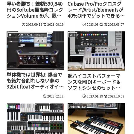
早い者勝ち！総額590,840
Cubase Pro/Proクロスグ
円のSoftube最高峰コレク
レード/Artist/Elementsが
ションVolume 6が、限定
40%OFFでゲットできるキ
50本34,290円のキャンペ
ャンペーン、CUBASE
2023.09.18
2023.09.19
2023.03.02
2023.03.07
ーン実施中！
SALE 2023実施中！
オーディオインターフェイス
MIDI
単体機では世界初! 爆音で
超ハイコストパフォーマ
も絶対音割れしない夢の
ンスなMIDIキーボード＆
32bit floatオーディオイン
ソフトシンセのセット、
ターフェイス、UAC-232を
Arturia MiniLab 3は全部
2023.02.22
2023.01.19
2023.10.09
ZOOMが発売開始
込々で18,150円!?
MIDI
Ableton Live