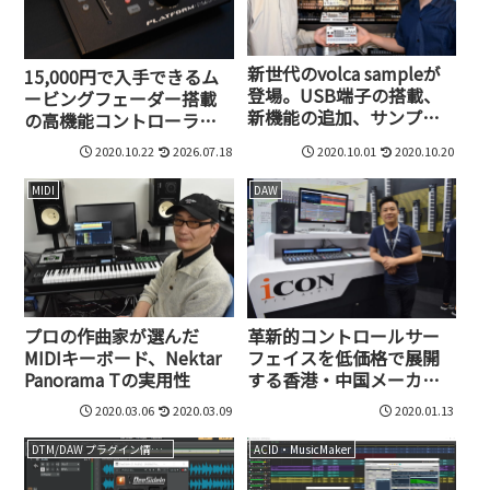
新世代のvolca sampleが
15,000円で入手できるム
登場。USB端子の搭載、
ービングフェーダー搭載
新機能の追加、サンプル
の高機能コントローラ
ライブラリの一新……、
ー、Platform Nanoが超便
2020.10.22
2026.07.18
2020.10.01
2020.10.20
強化ポイントを開発者に
利
聞いてみた
MIDI
DAW
プロの作曲家が選んだ
革新的コントロールサー
MIDIキーボード、Nektar
フェイスを低価格で展開
Panorama Tの実用性
する香港・中国メーカ
ー、iCONが進める世界戦
2020.03.06
2020.03.09
2020.01.13
略
DTM/DAW プラグイン情報（VST AU AAX）
ACID・MusicMaker