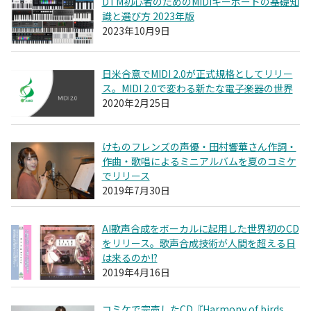
DTM初心者のためのMIDIキーボードの基礎知
識と選び方 2023年版
2023年10月9日
日米合意でMIDI 2.0が正式規格としてリリー
ス。MIDI 2.0で変わる新たな電子楽器の世界
2020年2月25日
けものフレンズの声優・田村響華さん作詞・
作曲・歌唱によるミニアルバムを夏のコミケ
でリリース
2019年7月30日
AI歌声合成をボーカルに起用した世界初のCD
をリリース。歌声合成技術が人間を超える日
は来るのか!?
2019年4月16日
コミケで完売したCD『Harmony of birds