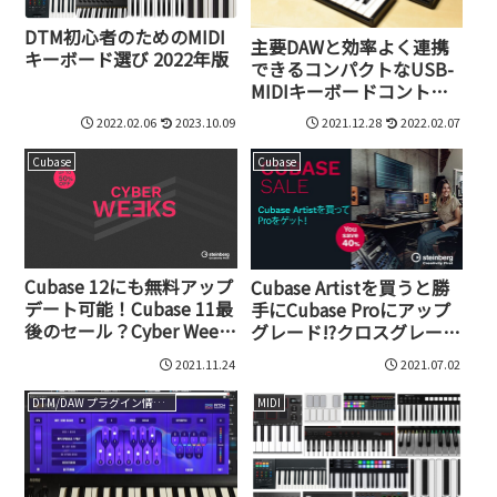
DTM初心者のためのMIDI
主要DAWと効率よく連携
キーボード選び 2022年版
できるコンパクトなUSB-
MIDIキーボードコントロ
ーラー、Impact GX Mini
2022.02.06
2023.10.09
2021.12.28
2022.02.07
とImpact LX Mini
Cubase
Cubase
Cubase 12にも無料アップ
Cubase Artistを買うと勝
デート可能！Cubase 11最
手にCubase Proにアップ
後のセール？Cyber Weeks
グレード!?クロスグレード
2021が開催スタート
版も40%オフになる
2021.11.24
2021.07.02
『CUBASE STUDIO
WEEKS』スタート
DTM/DAW プラグイン情報（VST AU AAX）
MIDI