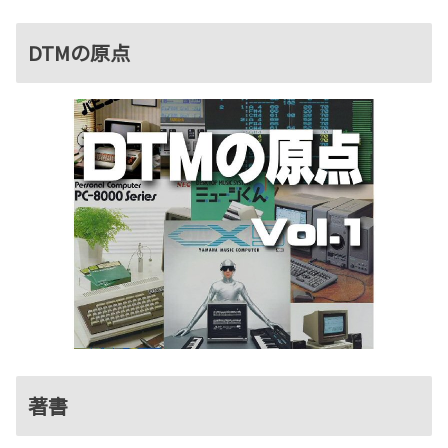
DTMの原点
著書