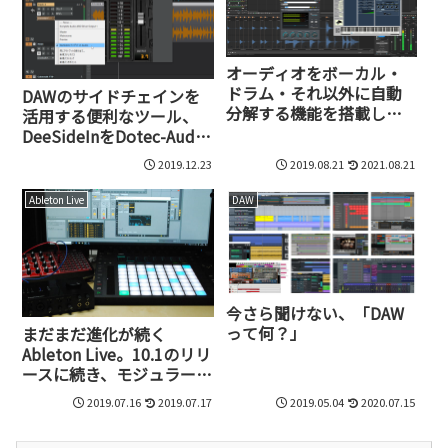
オーディオをボーカル・
ドラム・それ以外に自動
DAWのサイドチェインを
分解する機能を搭載した
活用する便利なツール、
世界初のDAW、ACID Pro
DeeSideInをDotec-Audio
NEXT誕生
が無料で公開
2019.12.23
2019.08.21
2021.08.21
Ableton Live
DAW
今さら聞けない、「DAW
って何？」
まだまだ進化が続く
Ableton Live。10.1のリリ
ースに続き、モジュラーシ
ンセと連携を可能にする
2019.07.16
2019.07.17
2019.05.04
2020.07.15
CV Toolsを公開