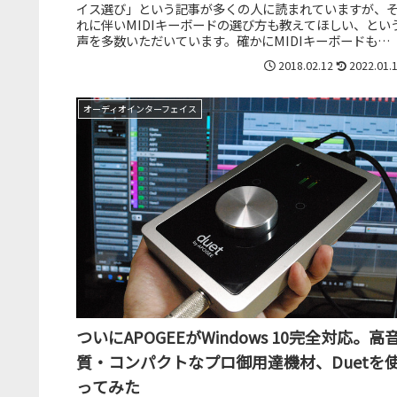
イス選び」という記事が多くの人に読まれていますが、
れに伴いMIDIキーボードの選び方も教えてほしい、とい
声を多数いただいています。確かにMIDIキーボードも
DTMをする上での必須アイ...
2018.02.12
2022.01.
オーディオインターフェイス
ついにAPOGEEがWindows 10完全対応。高
質・コンパクトなプロ御用達機材、Duetを
ってみた