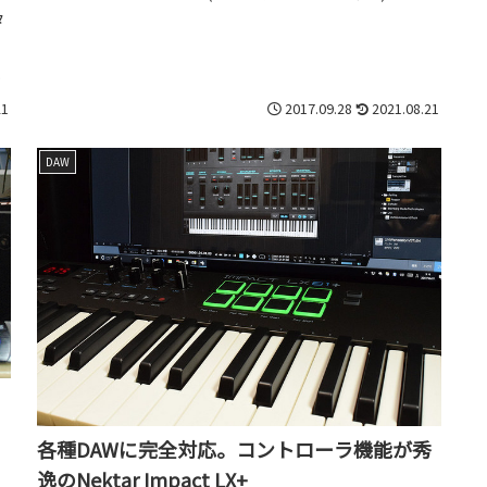
月にマル...
タ
、
う
21
2017.09.28
2021.08.21
DAW
各種DAWに完全対応。コントローラ機能が秀
逸のNektar Impact LX+