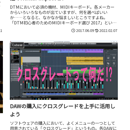
一
DTMにおいて必須の機材、MIDIキーボード。各メーカー
ば
からいろいろなものが出ていますが、何を選べばいい
か……となると、なかなか悩ましいところですよね。
「DTM初心者のためのMIDIキーボード選び 2017」といっ
た選び方の記事も書いている...
21
2017.06.09
2022.02.07
Cubase
DAWの購入にクロスグレードを上手に活用し
よう
ソフトウェアの購入において、よくメニューの一つとして
用意されている「クロスグレード」というもの。各DAWに