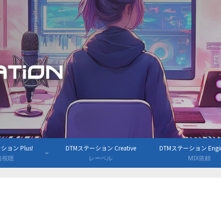
ョン Plus!
DTMステーション Creative
DTMステーション Engine
組視聴
レーベル
MIX依頼