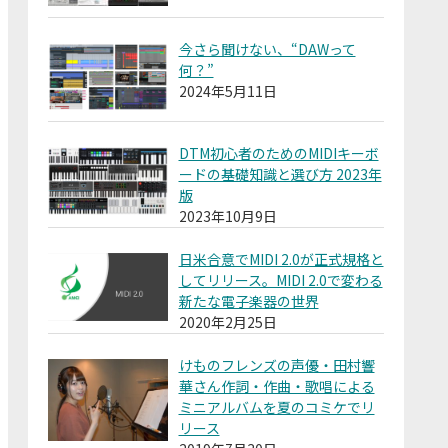
今さら聞けない、“DAWって
何？”
2024年5月11日
DTM初心者のためのMIDIキーボ
ードの基礎知識と選び方 2023年
版
2023年10月9日
日米合意でMIDI 2.0が正式規格と
してリリース。MIDI 2.0で変わる
新たな電子楽器の世界
2020年2月25日
けものフレンズの声優・田村響
華さん作詞・作曲・歌唱による
ミニアルバムを夏のコミケでリ
リース