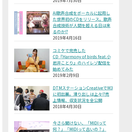
2019年7月30日
AI歌声合成をボーカルに起用し
た世界初のCDをリリース。歌声
合成技術が人間を超える日は来
るのか!?
2019年4月16日
コミケで完売した
CD『Harmony of birds feat.小
岩井ことり』のハイレゾ配信を
始めてみた
2019年2月9日
DTMステーションCreativeでM3
に初出展。滑り出しは上々!?売
上情報、収支状況を全公開
2018年4月30日
今さら聞けない、「MIDIって
何？」「MIDIって古いの？」