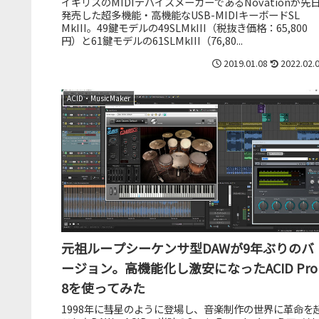
イギリスのMIDIデバイスメーカーであるNovationが先
発売した超多機能・高機能なUSB-MIDIキーボードSL
MkIII。49鍵モデルの49SLMkIII（税抜き価格：65,800
円）と61鍵モデルの61SLMkIII（76,80...
2019.01.08
2022.02.
ACID・MusicMaker
元祖ループシーケンサ型DAWが9年ぶりのバ
ージョン。高機能化し激安になったACID Pro
8を使ってみた
1998年に彗星のように登場し、音楽制作の世界に革命を