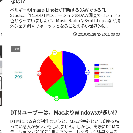
なの!?
カ
ク
ベルギーのImage-Line社が開発するDAWであるFL
を
Studio。昨年のDTMステーションのDAW調査ではシェア5
位となっていましたが、Music RaderやSynthtopiaなど海
外シェア調査ではトップとなることの多い世界的に...
24
2018.05.28
2021.08.03
DAW
DTMユーザーは、MacよりWindowsが多い!?
DTMによる音楽制作というと、Macが中心という印象を持
っている人が多いかもしれません。しかし、実際にDTMス
ェ
テーションで2018年1月にアンケートを行った結果を見る