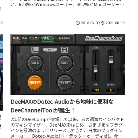
そ
と、62.8%がWindowsユーザー、36.2%がMacユーザーと
う
Win...
10
2018.02.03
2021.08.19
DTM/DAW プラグイン情報（VST AU AAX）
DeeMAXのDotec-Audioから地味に便利な
DeeChannelToolが誕生！
音
2年前のDeeCompが登場して以来、あの過激なインパクト
のマキシマイザー、DeeMAXをはじめ、さまざまなプラグ
使
インを怒涛のようにリリースしてきた、日本のプラグイン
メーカー、Dotec-Audio(ドーテック・オーディオ)。今年4