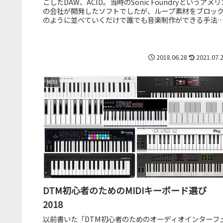
こしたDAW、ACID。当時のSonic Foundryというアメリ
の会社が開発したソフトでしたが、ループ素材をブロッ
のように並べていくだけで誰でも音楽制作ができる手法
確立したこ...
2018.06.28
2021.07.
MIDI
DTM初心者のためのMIDIキーボード選び
2018
以前書いた「DTM初心者のためのオーディオインターフ