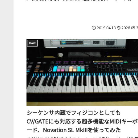
DTMをする上での必須アイ...
2019.04.13
2026.05.
DAW
シーケンサ内蔵でフィジコンとしても
CV/GATEにも対応する超多機能なMIDIキーボ
ード、Novation SL MkIIIを使ってみた