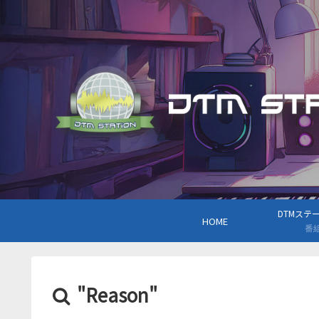
DTMステーシ
HOME
番
"Reason"