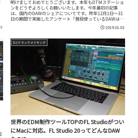
日
明けましておめでとうございます。本年もDTMステーショ
ンをどうぞよろしくお願いいたします。今年最初の記事
は、国内のDAWのシェアについてです。昨年12月1日～31
日の期間で実施したアンケート「普段使っているDAWは
何？」に多くの方々にご協力...
07
2019.01.02
DJ/トラックメイキング
世界のEDM制作ツールTOPのFL Studioがつい
にMacに対応。FL Studio 20ってどんなDAW
起