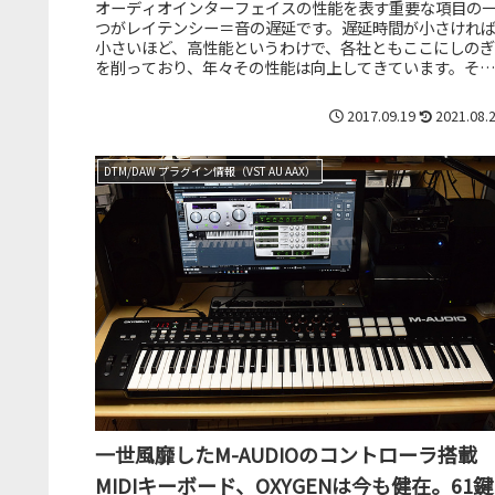
オーディオインターフェイスの性能を表す重要な項目の
つがレイテンシー＝音の遅延です。遅延時間が小さけれ
小さいほど、高性能というわけで、各社ともここにしのぎ
を削っており、年々その性能は向上してきています。そう
した中、また新たなオーディオイン...
2017.09.19
2021.08.
DTM/DAW プラグイン情報（VST AU AAX）
一世風靡したM-AUDIOのコントローラ搭載
MIDIキーボード、OXYGENは今も健在。61鍵