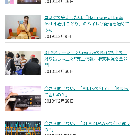
2019年4月16日
コミケで完売したCD『Harmony of birds
feat.小岩井ことり』のハイレゾ配信を始めて
みた
2019年2月9日
DTMステーションCreativeでM3に初出展。
滑り出しは上々!?売上情報、収支状況を全公
開
2018年4月30日
今さら聞けない、「MIDIって何？」「MIDIっ
て古いの？」
2018年2月28日
今さら聞けない、「DTMとDAWって何が違う
の!?」