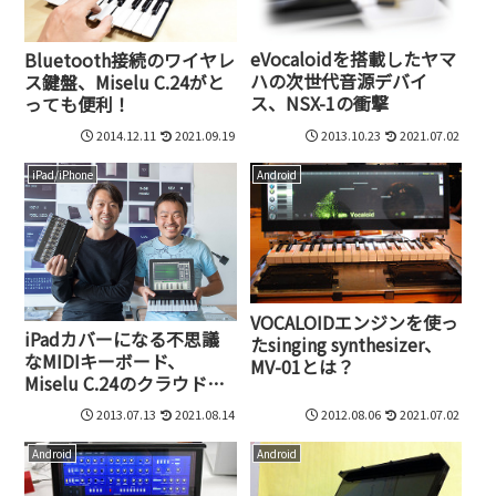
eVocaloidを搭載したヤマ
Bluetooth接続のワイヤレ
ハの次世代音源デバイ
ス鍵盤、Miselu C.24がと
ス、NSX-1の衝撃
っても便利！
2014.12.11
2021.09.19
2013.10.23
2021.07.02
iPad/iPhone
Android
VOCALOIDエンジンを使っ
iPadカバーになる不思議
たsinging synthesizer、
なMIDIキーボード、
MV-01とは？
Miselu C.24のクラウドフ
ァンディング実施中
2013.07.13
2021.08.14
2012.08.06
2021.07.02
Android
Android