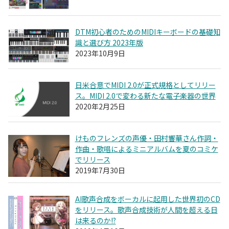
DTM初心者のためのMIDIキーボードの基礎知
識と選び方 2023年版
2023年10月9日
日米合意でMIDI 2.0が正式規格としてリリー
ス。MIDI 2.0で変わる新たな電子楽器の世界
2020年2月25日
けものフレンズの声優・田村響華さん作詞・
作曲・歌唱によるミニアルバムを夏のコミケ
でリリース
2019年7月30日
AI歌声合成をボーカルに起用した世界初のCD
をリリース。歌声合成技術が人間を超える日
は来るのか!?