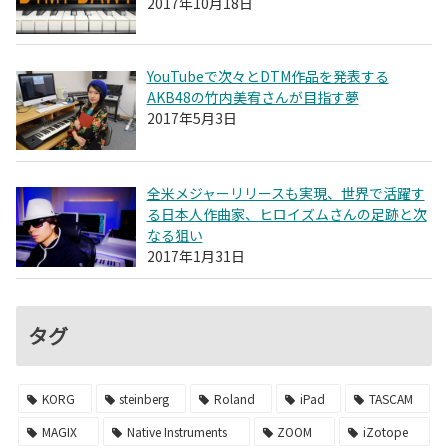
2017年10月18日
YouTubeで次々とDTM作品を発表する
AKB48の竹内美宥さんが目指す夢
2017年5月3日
全米メジャーリリースも実現、世界で活躍す
る日本人作曲家、ヒロイズムさんの足跡と次
なる狙い
2017年1月31日
タグ
KORG
steinberg
Roland
iPad
TASCAM
MAGIX
Native Instruments
ZOOM
iZotope