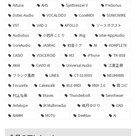
Arturia
AHS
Synthesizer V
PreSonus
Dotec-Audio
VOCALOID3
CoreMIDI
SONICWIRE
VST
UAD-2
APOLLO
ソースネクスト
Audiobus
小岩井ことり
iRig
Inter-AppAudio
CoreAudio
JASRAC
初音ミク
NI
KOMPLETE
CASIO
VOICEROID
M3
iPhone
TR-808
AKAI
CeVIO AI
Universal Audio
江夏正晃
フランク重虎
LINE6
CT-S1000V
NEUMANN
Focusrite
Cakewalk
BLE-MIDI
MIDI 2.0
耳コピ
村上社長
Waves
Thunderbolt
Sennheiser
Antelope
IK Multimedia
結月ゆかり
UAD
NAMM
MOTU
DeeMax
AI