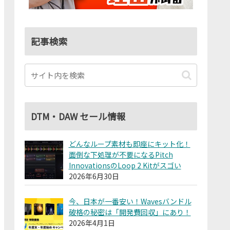
記事検索
DTM・DAW セール情報
どんなループ素材も即座にキット化！
面倒な下処理が不要になるPitch
InnovationsのLoop 2 Kitがスゴい
2026年6月30日
今、日本が一番安い！Wavesバンドル
破格の秘密は「開発費回収」にあり！
2026年4月1日