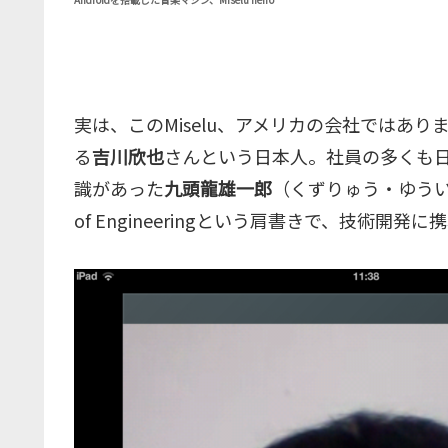
実は、このMiselu、アメリカの会社ではあ
る
吉川欣也
さんという日本人。社員の多くも
識があった
九頭龍雄一郎
（くずりゅう・ゆういち
of Engineeringという肩書きで、技術開