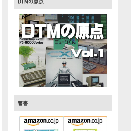
DTMの原点
著書