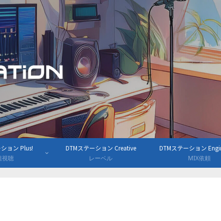
ョン Plus!
DTMステーション Creative
DTMステーション Engine
組視聴
レーベル
MIX依頼