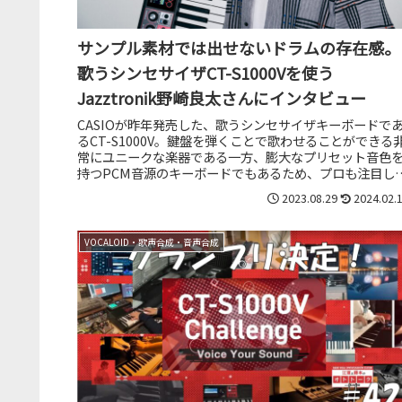
サンプル素材では出せないドラムの存在感。
歌うシンセサイザCT-S1000Vを使う
Jazztronik野崎良太さんにインタビュー
CASIOが昨年発売した、歌うシンセサイザキーボードで
るCT-S1000V。鍵盤を弾くことで歌わせることができる
常にユニークな楽器である一方、膨大なプリセット音色
持つPCM音源のキーボードでもあるため、プロも注目し
いる機材。そんなC...
2023.08.29
2024.02.
VOCALOID・歌声合成・音声合成