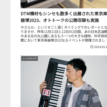
DTM機材もシンセも数多く出展された東京
器博2023、オトトークの公開収録も実施
今さらか、というすごく遅くタイミングでのレポートと
りますが、昨年11月11日と12日の2日間、あの日本武道
のある北の丸公園にあるもう一つの大きな建物、科学技
館において東京楽器博2023なるイベントが開催されまし
た。ここにはカシオ、ヤマ...
2024.03.
シンセサイザ