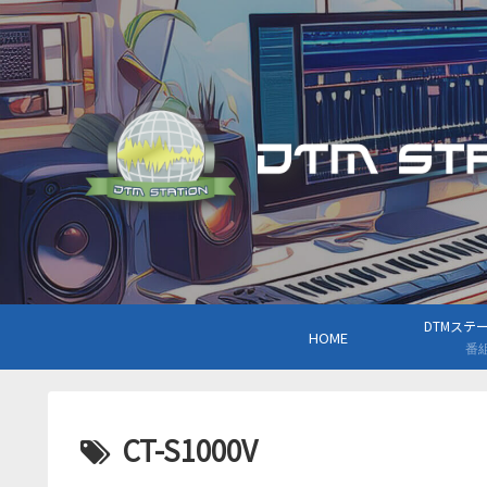
DTMステーシ
HOME
番
CT-S1000V