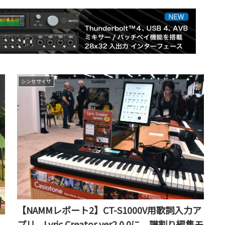
シンセサイザ
【NAMMレポート2】CT-S1000V用歌詞入力ア
プリ、Lyric Creator ver2.0.0に。譜割り編集モ