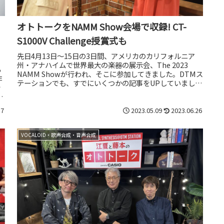
オトトークをNAMM Show会場で収録! CT-
S1000V Challenge授賞式も
先日4月13日～15日の3日間、アメリカのカリフォルニア
州・アナハイムで世界最大の楽器の展示会、The 2023
あ
NAMM Showが行われ、そこに参加してきました。DTMス
非
テーションでも、すでにいくつかの記事をUPしていました
を
が、今回、私...
て
17
2023.05.09
2023.06.26
VOCALOID・歌声合成・音声合成