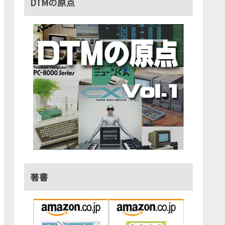
DTMの原点
著書