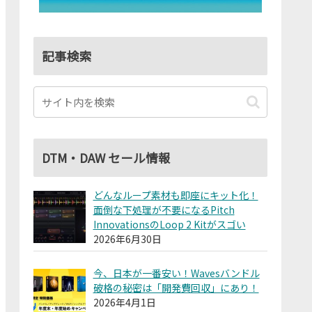
記事検索
DTM・DAW セール情報
どんなループ素材も即座にキット化！
面倒な下処理が不要になるPitch
InnovationsのLoop 2 Kitがスゴい
2026年6月30日
今、日本が一番安い！Wavesバンドル
破格の秘密は「開発費回収」にあり！
2026年4月1日