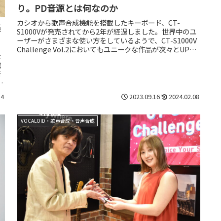
り。PD音源とは何なのか
カシオから歌声合成機能を搭載したキーボード、CT-
楽
S1000Vが発売されてから2年が経過しました。世界中のユ
ーザーがさまざまな使い方をしているようで、CT-S1000V
Challenge Vol.2においてもユニークな作品が次々とUPさ
な
れ...
館
術
14
2023.09.16
2024.02.08
VOCALOID・歌声合成・音声合成