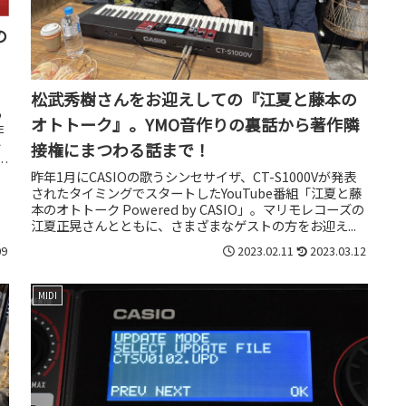
の
松武秀樹さんをお迎えしての『江夏と藤本の
あ
オトトーク』。YMO音作りの裏話から著作隣
非
を
接権にまつわる話まで！
B
昨年1月にCASIOの歌うシンセサイザ、CT-S1000Vが発表
されたタイミングでスタートしたYouTube番組「江夏と藤
本のオトトーク Powered by CASIO」。マリモレコーズの
江夏正晃さんとともに、さまざまなゲストの方をお迎え...
09
2023.02.11
2023.03.12
MIDI