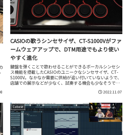
CASIOの歌うシンセサイザ、CT-S1000Vがファ
ームウェアアップで、DTM用途でもより使い
やすく進化
鍵盤を弾くことで歌わせることができるボーカルシンセシ
の
ス機能を搭載したCASIOのユニークなシンセサイザ、CT-
う
S1000V。なかなか需要に供給が追い付いていないようで、
店舗での展示などが少なく、試奏する機会も少なそうでは
ありますが、発売から...
08
2022.11.07
Cubase