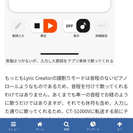
音階はつかないが、入力した歌詞をアプリ単体で歌ってくれる
もっともLyric Creatorの譜割りモードは音程のないピアノ
ロールようなものであるため、音程を付けて歌ってくれる
わけではありません。あくまでも単一の音程でお経のよう
に歌うだけではありますが、それでも休符も含め、入力し
た通りに歌ってくれるため、CT-S1000Vに転送する前にチ
ェックすることができ、おかしなところがあれば、すぐに
修正することができるのです。うまくいったら、その上で
メニュー
ホーム
検索
アンケート
上へ