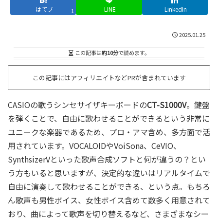
はてブ
LINE
LinkedIn
1
2025.01.25
この記事は
約10分
で読めます。
この記事にはアフィリエイトなどPRが含まれています
CASIOの歌うシンセサイザキーボードの
CT-S1000V
。鍵盤
を弾くことで、自由に歌わせることができるという非常に
ユニークな楽器であるため、プロ・アマ含め、多方面で活
用されています。VOCALOIDやVoiSona、CeVIO、
SynthsizerVといった歌声合成ソフトと何が違うの？とい
う方もいると思いますが、決定的な違いはリアルタイムで
自由に演奏して歌わせることができる、という点。もちろ
ん歌声も男性ボイス、女性ボイス含めて数多く用意されて
おり、曲によって歌声を切り替えるなど、さまざまなシー