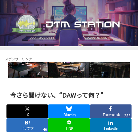
スポンサーリンク
今さら聞けない、“DAWって何？”
X
Bluesky
Facebook
288
はてブ
LINE
LinkedIn
46