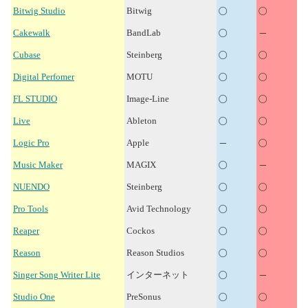
○
○
Bitwig Studio
Bitwig
○
－
Cakewalk
BandLab
○
○
Cubase
Steinberg
○
○
Digital Perfomer
MOTU
○
○
FL STUDIO
Image-Line
○
○
Live
Ableton
－
○
Logic Pro
Apple
○
－
Music Maker
MAGIX
○
○
NUENDO
Steinberg
○
○
Pro Tools
Avid Technology
○
○
Reaper
Cockos
○
○
Reason
Reason Studios
○
－
Singer Song Writer Lite
インターネット
○
○
Studio One
PreSonus