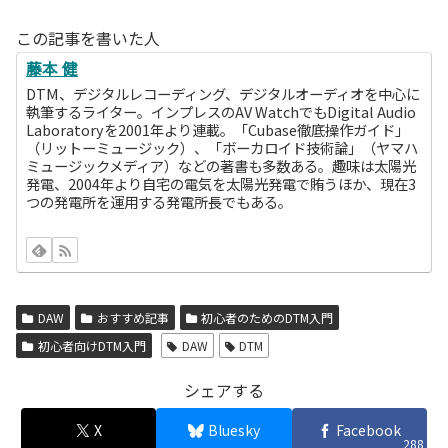
この記事を書いた人
藤本 健
DTM、デジタルレコーディング、デジタルオーディオを中心に
執筆するライター。インプレスのAV WatchでもDigital Audio
Laboratoryを2001年より連載。「Cubase徹底操作ガイド」
（リットーミュージック）、「ボーカロイド技術論」（ヤマハ
ミュージックメディア）などの著書も多数ある。趣味は太陽光
発電、2004年より自宅の電気を太陽光発電で賄うほか、現在3
つの発電所を運用する発電所長でもある。
DAW
おすすめ記事
初心者のためのDTM入門
初心者向けDTM入門
DAW
DTM
シェアする
X
Bluesky
Facebook
288