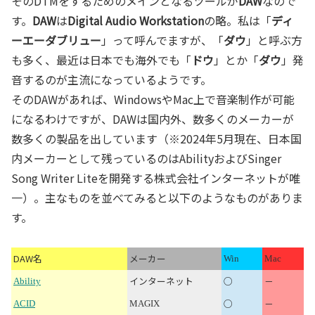
そのDTMをするためのメインとなるツールが
DAW
なので
す。
DAW
は
Digital Audio Workstation
の略。私は「
ディ
ーエーダブリュー
」って呼んでますが、「
ダウ
」と呼ぶ方
も多く、最近は日本でも海外でも「
ドウ
」とか「
ダウ
」発
音するのが主流になっているようです。
そのDAWがあれば、WindowsやMac上で音楽制作が可能
になるわけですが、DAWは国内外、数多くのメーカーが
数多くの製品を出しています（※2024年5月現在、日本国
内メーカーとして残っているのはAbilityおよびSinger
Song Writer Liteを開発する株式会社インターネットが唯
一）。主なものを並べてみると以下のようなものがありま
す。
DAW名
メーカー
Win
Mac
インターネット
○
－
Ability
○
－
ACID
MAGIX