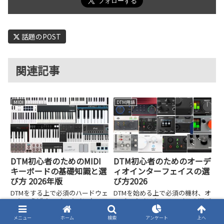
話題のPOST
関連記事
MIDI
DTM用語
DTM初心者のためのMIDI
DTM初心者のためのオーデ
キーボードの基礎知識と選
ィオインターフェイスの選
び方 2026年版
び方2026
DTMをする上で必須のハードウェ
DTMを始める上で必須の機材、オ
アといえばオーディオインターフ
ーディオインターフェイスの選び
ェイスとMIDIキーボードの2つで
方を2026年版として解説しま
しょう。オーディオインターフェ
す。初心者が失敗しないための選
メニュー
ホーム
検索
アンケート
上へ