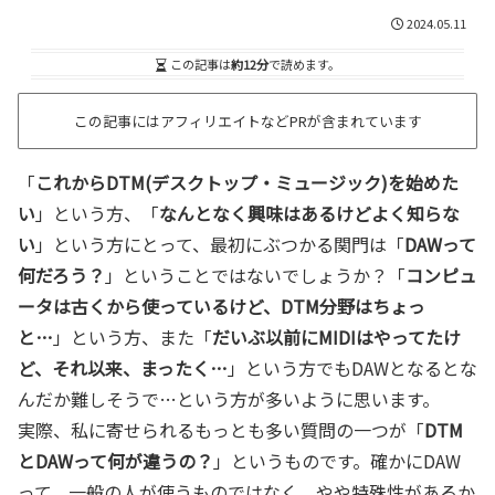
2024.05.11
この記事は
約12分
で読めます。
この記事にはアフィリエイトなどPRが含まれています
「
これから
DTM
(デスクトップ・ミュージック)を始めた
い
」という方、「
なんとなく興味はあるけどよく知らな
い
」という方にとって、最初にぶつかる関門は「
DAW
って
何だろう？
」ということではないでしょうか？「
コンピュ
ータは古くから使っているけど、DTM分野はちょっ
と…
」という方、また「
だいぶ以前にMIDIはやってたけ
ど、それ以来、まったく…
」という方でもDAWとなるとな
んだか難しそうで…という方が多いように思います。
実際、私に寄せられるもっとも多い質問の一つが「
DTM
とDAWって何が違うの？
」というものです。確かにDAW
って、一般の人が使うものではなく、やや特殊性があるか