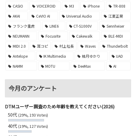
CASIO
VOICEROID
M3
iPhone
TR-808
AKAI
CeVIO AI
Universal Audio
江夏正晃
フランク重虎
LINE6
CT-S1000V
Sennheiser
NEUMANN
Focusrite
Cakewalk
BLE-MIDI
MIDI 2.0
耳コピ
村上社長
Waves
Thunderbolt
Antelope
IK Multimedia
結月ゆかり
UAD
NAMM
MOTU
DeeMax
AI
今月のアンケート
DTMユーザー調査のため年齢を教えてください(2026)
50代
(29%, 193 Votes)
40代
(19%, 127 Votes)