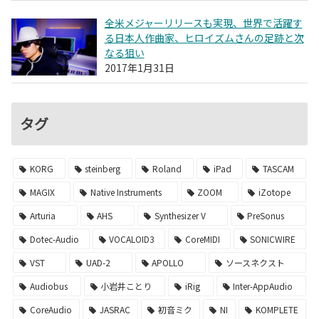
全米メジャーリリースも実現、世界で活躍す
る日本人作曲家、ヒロイズムさんの足跡と次
なる狙い
2017年1月31日
タグ
KORG
steinberg
Roland
iPad
TASCAM
MAGIX
Native Instruments
ZOOM
iZotope
Arturia
AHS
Synthesizer V
PreSonus
Dotec-Audio
VOCALOID3
CoreMIDI
SONICWIRE
VST
UAD-2
APOLLO
ソースネクスト
Audiobus
小岩井ことり
iRig
Inter-AppAudio
CoreAudio
JASRAC
初音ミク
NI
KOMPLETE