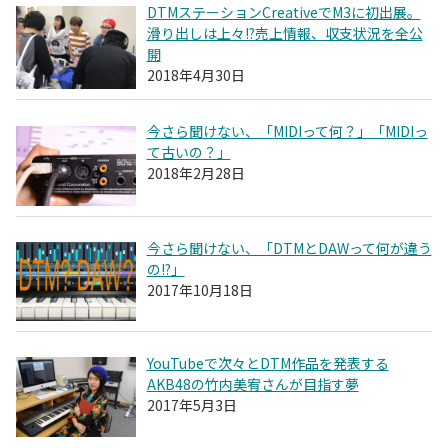
DTMステーションCreativeでM3に初出展。
滑り出しは上々!?売上情報、収支状況を全公
開
2018年4月30日
今さら聞けない、「MIDIって何？」「MIDIっ
て古いの？」
2018年2月28日
今さら聞けない、「DTMとDAWって何が違う
の!?」
2017年10月18日
YouTubeで次々とDTM作品を発表する
AKB48の竹内美宥さんが目指す夢
2017年5月3日