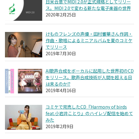
日米合意でMIDI 2.0が正式規格としてリリー
ス。MIDI 2.0で変わる新たな電子楽器の世界
2020年2月25日
けものフレンズの声優・田村響華さん作詞・
作曲・歌唱によるミニアルバムを夏のコミケ
でリリース
2019年7月30日
AI歌声合成をボーカルに起用した世界初のCD
をリリース。歌声合成技術が人間を超える日
は来るのか!?
2019年4月16日
コミケで完売したCD『Harmony of birds
feat.小岩井ことり』のハイレゾ配信を始めて
みた
2019年2月9日