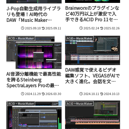
Brainworxのプラグインな
J-Pop自動生成用ライブラ
ど40万円以上が激安で入
リも登場！AI時代の
手できるACID Pro 11セー
DAW「Music Maker
ル展開中
2026」が4,980円
2025.09.10
2025.09.11
2025.02.24
2025.02.26
ACID・MusicMaker
ACID・MusicMaker
DAW感覚で使えるビデオ
AI音源分離機能で最高性能
編集ソフト、VEGASがAIで
を誇るSteinberg
大きく進化。会話を文字
SpectraLayers Proの最新
起こして、テキストでビデ
版11（41,800円）が付い
オ編集できるなど画期的
2024.11.29
2026.03.30
2024.10.11
2024.10.13
てくる!? SOUND FORGE
機能が満載
旧Verが2週間限定で8,980
ACID・MusicMaker
ACID・MusicMaker
円