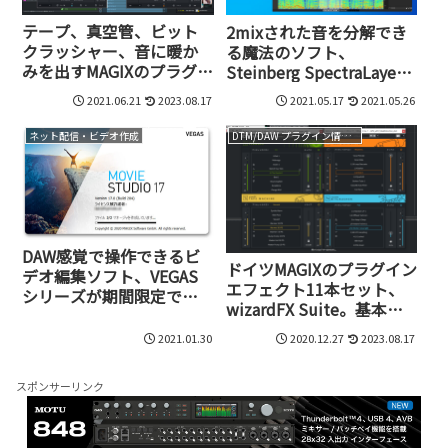
テープ、真空管、ビット
2mixされた音を分解でき
クラッシャー、音に暖か
る魔法のソフト、
みを出すMAGIXのプラグイ
Steinberg SpectraLayers
ン集、colorFX Suite
Pro 7同梱で19,000円!?今
2021.06.21
2023.08.17
2021.05.17
2021.05.26
年もSOUND FORGE Pro
15 Suiteの値付けがやっぱ
ネット配信・ビデオ作成
DTM/DAW プラグイン情報（VST AU AAX）
りオカシイ!
DAW感覚で操作できるビ
ドイツMAGIXのプラグイン
デオ編集ソフト、VEGAS
エフェクト11本セット、
シリーズが期間限定で
wizardFX Suite。基本プ
4,480円～でセール中
リセット選択だけで使え
2021.01.30
2020.12.27
2023.08.17
る即実践の便利ツール
スポンサーリンク