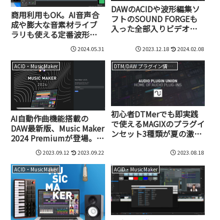
DAWのACIDや波形編集ソ
商用利用もOK。AI音声合
フトのSOUND FORGEも
成や膨大な音素材ライブ
入った全部入りビデオ編
ラリも使える定番波形編
集ソフトVEGAS Pro 21が
集ソフト、SOUND
12月31日までセール中
2024.05.31
2023.12.18
2024.02.08
FORGE Pro 18誕生
ACID・MusicMaker
DTM/DAW プラグイン情報（VST AU AAX）
初心者DTMerでも即実践
AI自動作曲機能搭載の
で使えるMAGIXのプラグイ
DAW最新版、Music Maker
ンセット3種類が夏の激安
2024 Premiumが登場。9
特価で販売中
月24日まで激安の4,980円
2023.09.12
2023.09.22
2023.08.18
ACID・MusicMaker
ACID・MusicMaker