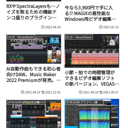
RXやSpectraLayersも…ノ
今なら3,900円で手に入
イズを取るための機能テ
る!? MAGIXの高性能な
ンコ盛りのプラグイン＆
Windows用ビデオ編集ソ
ツール集、Audio
フト、Movie Studio 2022
2022.04.20
2022.03.15
Cleaning Lab 4が今なら
が発売開始
4,900円
ACID・MusicMaker
ACID・MusicMaker
AI自動作曲もできる初心者
小節・拍での時間管理が
向けDAW、Music Maker
できるビデオ編集ソフト
2022 Premiumが発売。機
の新バージョン、VEGAS
能もテンコ盛で14,850円
19誕生。ラインナップが
2021.09.23
2021.12.01
2021.09.14
2021.09.27
一新され、ライブストリ
ーミングや画像合成も可
DTM/DAW プラグイン情報（VST AU AAX）
DTM/DAW プラグイン情報（VST AU AAX）
能に