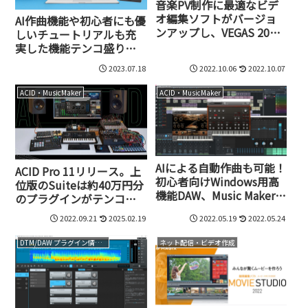
音楽PV制作に最適なビデ
オ編集ソフトがバージョ
AI作曲機能や初心者にも優
ンアップし、VEGAS 20
しいチュートリアルも充
に。VST 3対応も実現し、
実した機能テンコ盛りの
激安特価販売中
DAW、Music Maker 2023
2023.07.18
2022.10.06
2022.10.07
Premiumが7月23日まで
4,980円
ACID・MusicMaker
ACID・MusicMaker
AIによる自動作曲も可能！
ACID Pro 11リリース。上
初心者向けWindows用高
位版のSuiteは約40万円分
機能DAW、Music Maker
のプラグインがテンコ盛
2022 Premiumが6日間だ
りで29,800円
2022.09.21
2025.02.19
2022.05.19
2022.05.24
け3,980円
DTM/DAW プラグイン情報（VST AU AAX）
ネット配信・ビデオ作成