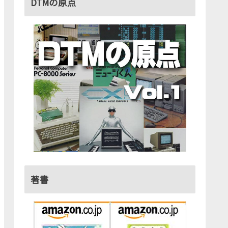
DTMの原点
著書