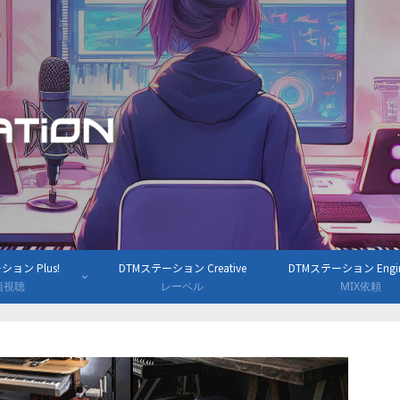
ョン Plus!
DTMステーション Creative
DTMステーション Engine
組視聴
レーベル
MIX依頼