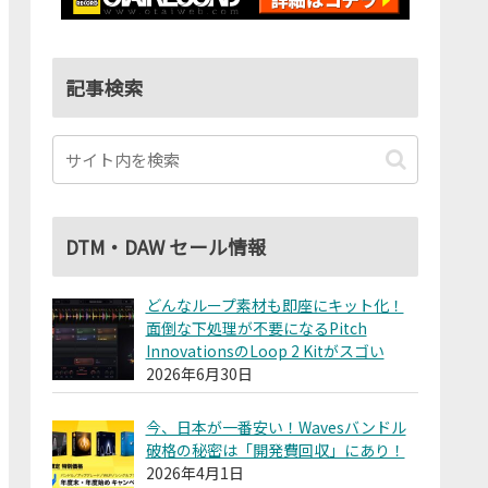
記事検索
DTM・DAW セール情報
どんなループ素材も即座にキット化！
面倒な下処理が不要になるPitch
InnovationsのLoop 2 Kitがスゴい
2026年6月30日
今、日本が一番安い！Wavesバンドル
破格の秘密は「開発費回収」にあり！
2026年4月1日