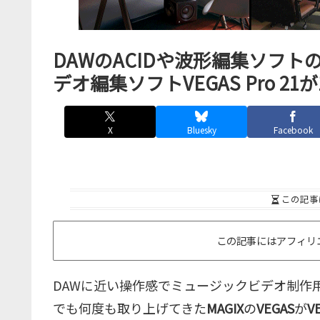
DAWのACIDや波形編集ソフトの
デオ編集ソフトVEGAS Pro 2
X
Bluesky
Facebook
この記事
この記事にはアフィリ
DAWに近い操作感でミュージックビデオ制作
でも何度も取り上げてきた
MAGIX
の
VEGAS
が
V