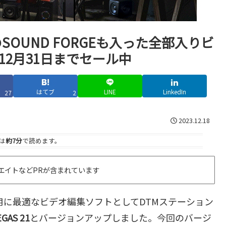
SOUND FORGEも入った全部入りビ
1が12月31日までセール中
はてブ
LINE
LinkedIn
27
2
2023.12.18
は
約7分
で読めます。
エイトなどPRが含まれています
用に最適なビデオ編集ソフトとしてDTMステーション
EGAS 21
とバージョンアップしました。今回のバージ