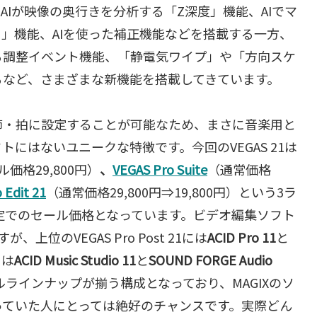
AIが映像の奥行きを分析する「Z深度」機能、AIでマ
」機能、AIを使った補正機能などを搭載する一方、
る調整イベント機能、「静電気ワイプ」や「方向スケ
るなど、さまざまな新機能を搭載してきています。
節・拍に設定することが可能なため、まさに音楽用と
にはないユニークな特徴です。今回のVEGAS 21は
ル価格29,800円）
、
VEGAS Pro Suite
（通常価格
 Edit 21
（通常価格29,800円⇒19,800円）という3ラ
限定でのセール価格となっています。ビデオ編集ソフト
位のVEGAS Pro Post 21には
ACID Pro 11
と
には
ACID Music Studio 11
と
SOUND FORGE Audio
ルラインナップが揃う構成となっており、MAGIXのソ
っていた人にとっては絶好のチャンスです。実際どん