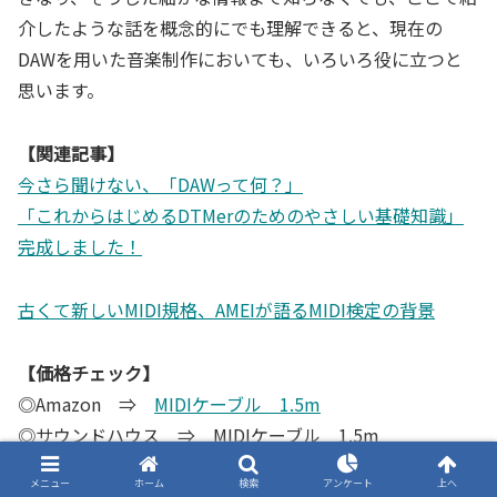
介したような話を概念的にでも理解できると、現在の
DAWを用いた音楽制作においても、いろいろ役に立つと
思います。
【関連記事】
今さら聞けない、「DAWって何？」
「これからはじめるDTMerのためのやさしい基礎知識」
完成しました！
古くて新しいMIDI規格、AMEIが語るMIDI検定の背景
【価格チェック】
◎Amazon ⇒
MIDIケーブル 1.5m
◎サウンドハウス ⇒ MIDIケーブル 1.5m
◎Amazon ⇒
MIDIケーブル 3.0m
メニュー
ホーム
検索
アンケート
上へ
◎サウンドハウス ⇒ MIDIケーブル 3.0m