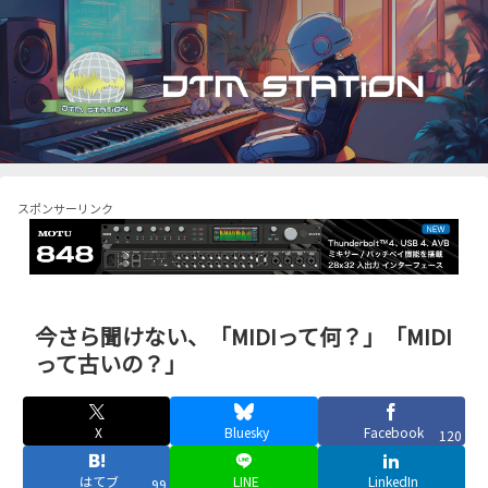
スポンサーリンク
今さら聞けない、「MIDIって何？」「MIDI
って古いの？」
X
Bluesky
Facebook
120
はてブ
LINE
LinkedIn
99