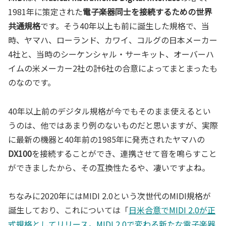
1981年に策定された
電子楽器同士を接続するための世界
共通規格
です。そう40年以上も前に誕生した規格で、当
時、ヤマハ、ローランド、カワイ、コルグの日本メーカー
4社と、当時のシーケンシャル・サーキット、オーバーハ
イムの米メーカー2社の計6社の合意によってまとまったも
のなのです。
40年以上前のデジタル規格が今でもそのまま使えるとい
うのは、他ではあまり例のないものだと思いますが、実際
に最新の機器と40年前の1985年に発売されたヤマハの
DX100
を接続することができ、連携させて音を鳴らすこと
ができましたから、その互換性たるや、凄いですよね。
ちなみに2020年にはMIDI 2.0という次世代のMIDI規格が
誕生しており、これについては「
日米合意でMIDI 2.0が正
式規格としてリリース。MIDI 2.0で変わる新たな電子楽器