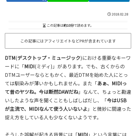
2018.02.28
この記事は
約10分
で読めます。
この記事にはアフィリエイトなどPRが含まれています
DTM
(
デスクトップ・ミュージック
)における重要なキーワ
ードに「
MIDI
(ミディ)」があります。でも、古くからの
DTMユーザーならともかく、最近DTMを始めた人にとっ
ては馴染みが薄いかもしれません。また「
あぁ、MIDIっ
て昔のヤツね。今は断然DAWだね
」なんて、ちょっと勘違
いしたような声を聞くこともしばしばだし、「
今はUSB
が主流で、MIDIなんて使う人いないよ
」と微妙に間違った
捉え方をしている人も少なくないようです。
そうした誤解が起きる背景には「
MIDI
」という言葉には