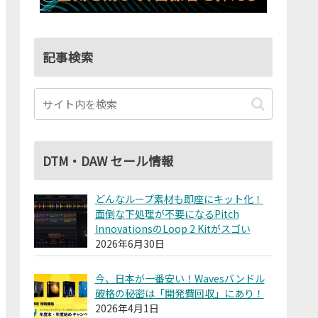
記事検索
DTM・DAW セール情報
どんなループ素材も即座にキット化！
面倒な下処理が不要になるPitch
InnovationsのLoop 2 Kitがスゴい
2026年6月30日
今、日本が一番安い！Wavesバンドル
破格の秘密は「開発費回収」にあり！
2026年4月1日