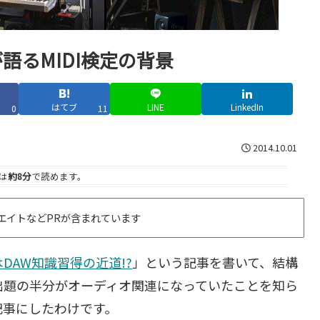
が語るMIDI検定の背景
はてブ
LINE
LinkedIn
0
11
2014.10.01
は
約8分
で読めます。
エイトなどPRが含まれています
DAW知識習得の近道!?
」という記事を書いて、結構
の出題の半分がオーディオ関連になっていたことを知ら
記事にしたわけです。