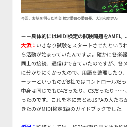
今回、お話を伺ったMIDI検定委員の委員長、大浜和史さん
－－具体的にはMIDI検定の試験問題をAMEI
大浜：
いきなり試験をスタートさせたという
ら活動が始まっていたんですよ。確かに各楽器メ
同士の接続、通信はできていたのですが、各
に分かりにくかったので、用語を整理したり、
ーラーというものがB社ではコントロールだ
中身は同じでもC4だったり、C3だったり…
ったのです。これを本にまとめJSPAの人たちが
きたのがMIDI検定3級のガイドブックでした。
飛河：
監修としては、JSPAが取りまとめた