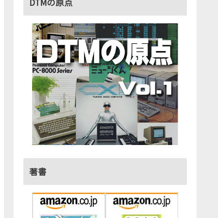
DTMの原点
著書