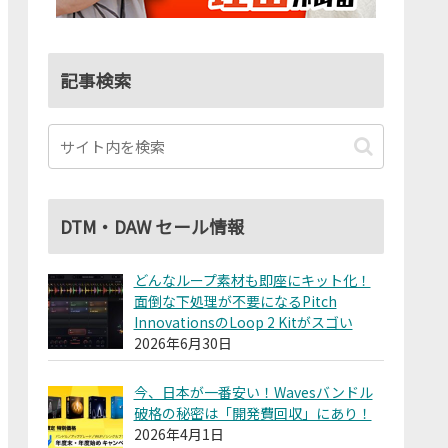
記事検索
DTM・DAW セール情報
どんなループ素材も即座にキット化！
面倒な下処理が不要になるPitch
InnovationsのLoop 2 Kitがスゴい
2026年6月30日
今、日本が一番安い！Wavesバンドル
破格の秘密は「開発費回収」にあり！
2026年4月1日