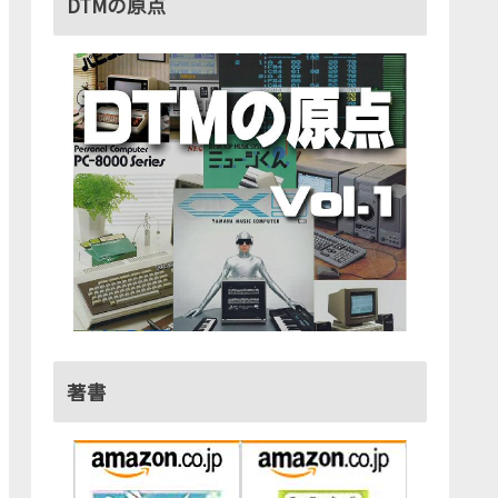
DTMの原点
著書