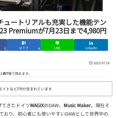
いチュートリアルも充実した機能テン
23 Premiumが7月23日まで4,980円
はてブ
LINE
LinkedIn
0
4
2023.07.18
は
約7分
で読めます。
エイトなどPRが含まれています
げてきたドイツ
MAGIX
のDAW、
Music Maker
。現在そ
ており、初心者にも使いやすいDAWとして世界中の