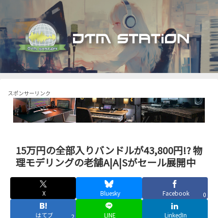
スポンサーリンク
15万円の全部入りバンドルが43,800円!? 物
理モデリングの老舗A|A|Sがセール展開中
X
Bluesky
Facebook
0
はてブ
LINE
LinkedIn
2