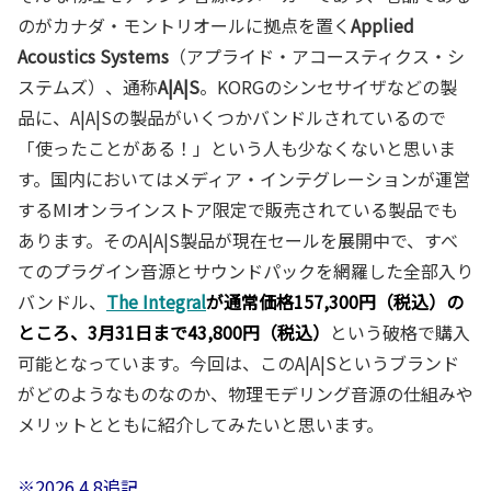
のがカナダ・モントリオールに拠点を置く
Applied
Acoustics Systems
（アプライド・アコースティクス・シ
ステムズ）、通称
A|A|S
。KORGのシンセサイザなどの製
品に、A|A|Sの製品がいくつかバンドルされているので
「使ったことがある！」という人も少なくないと思いま
す。国内においてはメディア・インテグレーションが運営
するMIオンラインストア限定で販売されている製品でも
あります。そのA|A|S製品が現在セールを展開中で、すべ
てのプラグイン音源とサウンドパックを網羅した全部入り
バンドル、
The Integral
が通常価格157,300円（税込）の
ところ、3月31日まで43,800円（税込）
という破格で購入
可能となっています。今回は、このA|A|Sというブランド
がどのようなものなのか、物理モデリング音源の仕組みや
メリットとともに紹介してみたいと思います。
※2026.4.8追記