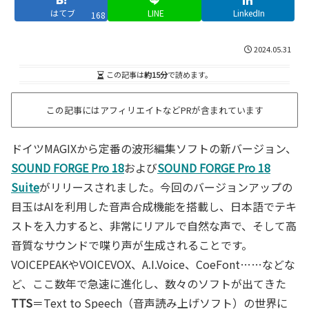
はてブ
LINE
LinkedIn
168
2024.05.31
この記事は
約15分
で読めます。
この記事にはアフィリエイトなどPRが含まれています
ドイツMAGIXから定番の波形編集ソフトの新バージョン、
SOUND FORGE Pro 18
および
SOUND FORGE Pro 18
Suite
がリリースされました。今回のバージョンアップの
目玉はAIを利用した音声合成機能を搭載し、日本語でテキ
ストを入力すると、非常にリアルで自然な声で、そして高
音質なサウンドで喋り声が生成されることです。
VOICEPEAKやVOICEVOX、A.I.Voice、CoeFont……などな
ど、ここ数年で急速に進化し、数々のソフトが出てきた
TTS
＝Text to Speech（音声読み上げソフト）の世界に