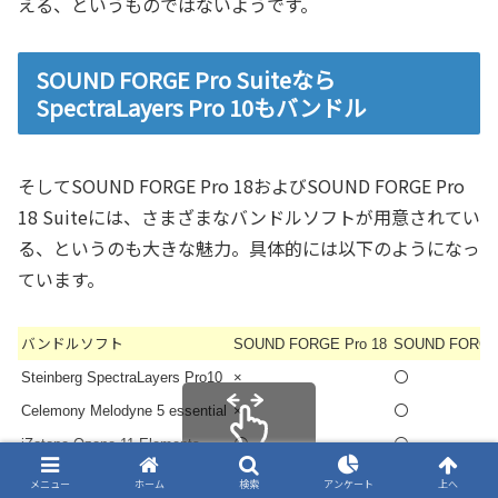
える、というものではないようです。
SOUND FORGE Pro Suiteなら
SpectraLayers Pro 10もバンドル
そしてSOUND FORGE Pro 18およびSOUND FORGE Pro
18 Suiteには、さまざまなバンドルソフトが用意されてい
る、というのも大きな魅力。具体的には以下のようになっ
ています。
バンドルソフト
SOUND FORGE Pro 18
SOUND FORGE P
〇
Steinberg SpectraLayers Pro10
×
〇
Celemony Melodyne 5 essential
×
〇
〇
iZotope Ozone 11 Elements
スクロールできます
〇
〇
iZotope RX 10 Elements
メニュー
ホーム
検索
アンケート
上へ