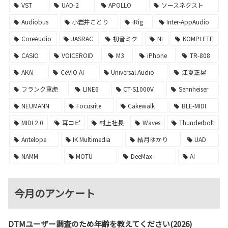
VST
UAD-2
APOLLO
ソースネクスト
Audiobus
小岩井ことり
iRig
Inter-AppAudio
CoreAudio
JASRAC
初音ミク
NI
KOMPLETE
CASIO
VOICEROID
M3
iPhone
TR-808
AKAI
CeVIO AI
Universal Audio
江夏正晃
フランク重虎
LINE6
CT-S1000V
Sennheiser
NEUMANN
Focusrite
Cakewalk
BLE-MIDI
MIDI 2.0
耳コピ
村上社長
Waves
Thunderbolt
Antelope
IK Multimedia
結月ゆかり
UAD
NAMM
MOTU
DeeMax
AI
今月のアンケート
DTMユーザー調査のため年齢を教えてください(2026)