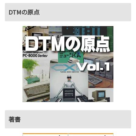
DTMの原点
著書