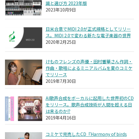
識と選び方 2023年版
2023年10月9日
日米合意でMIDI 2.0が正式規格としてリリー
ス。MIDI 2.0で変わる新たな電子楽器の世界
2020年2月25日
けものフレンズの声優・田村響華さん作詞・
作曲・歌唱によるミニアルバムを夏のコミケ
でリリース
2019年7月30日
AI歌声合成をボーカルに起用した世界初のCD
をリリース。歌声合成技術が人間を超える日
は来るのか!?
2019年4月16日
コミケで完売したCD『Harmony of birds