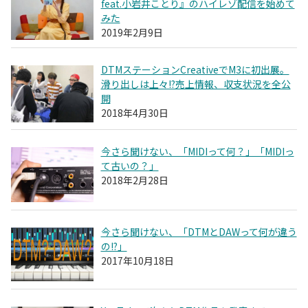
feat.小岩井ことり』のハイレゾ配信を始めて
みた
2019年2月9日
DTMステーションCreativeでM3に初出展。
滑り出しは上々!?売上情報、収支状況を全公
開
2018年4月30日
今さら聞けない、「MIDIって何？」「MIDIっ
て古いの？」
2018年2月28日
今さら聞けない、「DTMとDAWって何が違う
の!?」
2017年10月18日