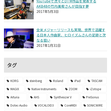
YouTubeで次々とDTM作品を発表する
AKB48の竹内美宥さんが目指す夢
2017年5月3日
全米メジャーリリースも実現、世界で活躍す
る日本人作曲家、ヒロイズムさんの足跡と次
なる狙い
2017年1月31日
タグ
KORG
steinberg
Roland
iPad
TASCAM
MAGIX
Native Instruments
ZOOM
iZotope
Arturia
AHS
Synthesizer V
PreSonus
Dotec-Audio
VOCALOID3
CoreMIDI
SONICWIRE