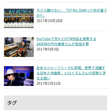
今さら聞けない、「DTMとDAWって何が違う
の!?」
2017年10月18日
YouTubeで次々とDTM作品を発表する
AKB48の竹内美宥さんが目指す夢
2017年5月3日
全米メジャーリリースも実現、世界で活躍す
る日本人作曲家、ヒロイズムさんの足跡と次
なる狙い
2017年1月31日
タグ