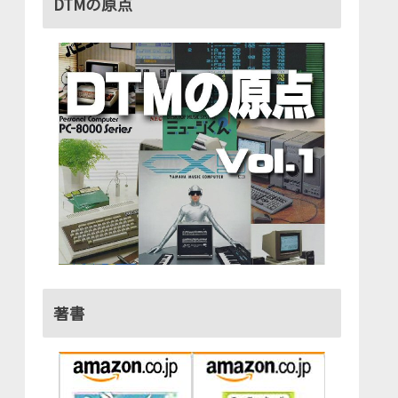
DTMの原点
著書