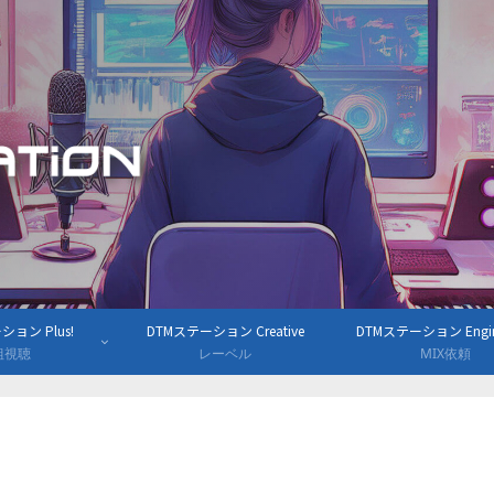
ョン Plus!
DTMステーション Creative
DTMステーション Engine
組視聴
レーベル
MIX依頼