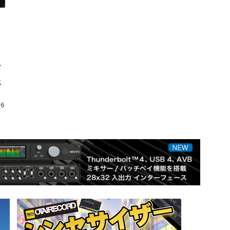
れ
上
き
16