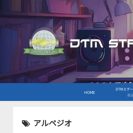
DTMステーシ
HOME
番
アルペジオ