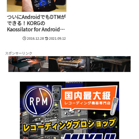
ついにAndroidでもDTMが
できる！KORGの
Kaossilator for Androidで
誰でもミュージシャン！
2016.12.28
2021.09.12
スポンサーリンク