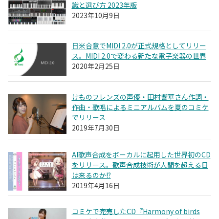
識と選び方 2023年版
2023年10月9日
日米合意でMIDI 2.0が正式規格としてリリー
ス。MIDI 2.0で変わる新たな電子楽器の世界
2020年2月25日
けものフレンズの声優・田村響華さん作詞・
作曲・歌唱によるミニアルバムを夏のコミケ
でリリース
2019年7月30日
AI歌声合成をボーカルに起用した世界初のCD
をリリース。歌声合成技術が人間を超える日
は来るのか!?
2019年4月16日
コミケで完売したCD『Harmony of birds