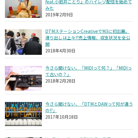
feat.小岩井ことり』のハイレゾ配信を始めて
みた
2019年2月9日
DTMステーションCreativeでM3に初出展。
滑り出しは上々!?売上情報、収支状況を全公
開
2018年4月30日
今さら聞けない、「MIDIって何？」「MIDIっ
て古いの？」
2018年2月28日
今さら聞けない、「DTMとDAWって何が違う
の!?」
2017年10月18日