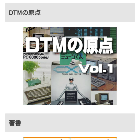
DTMの原点
著書