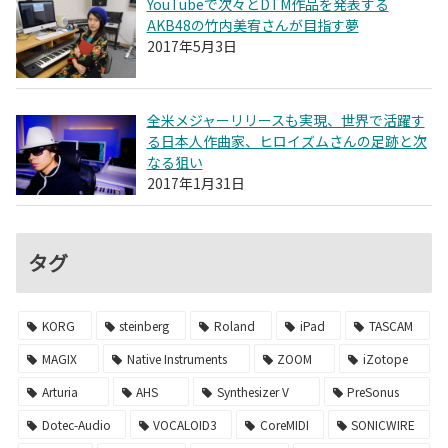
YouTubeで次々とDTM作品を発表する
AKB48の竹内美宥さんが目指す夢
2017年5月3日
全米メジャーリリースも実現、世界で活躍す
る日本人作曲家、ヒロイズムさんの足跡と次
なる狙い
2017年1月31日
タグ
KORG
steinberg
Roland
iPad
TASCAM
MAGIX
Native Instruments
ZOOM
iZotope
Arturia
AHS
Synthesizer V
PreSonus
Dotec-Audio
VOCALOID3
CoreMIDI
SONICWIRE