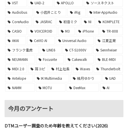
VST
UAD-2
APOLLO
ソースネクスト
Audiobus
小岩井ことり
iRig
Inter-AppAudio
CoreAudio
JASRAC
初音ミク
NI
KOMPLETE
CASIO
VOICEROID
M3
iPhone
TR-808
AKAI
CeVIO AI
Universal Audio
江夏正晃
フランク重虎
LINE6
CT-S1000V
Sennheiser
NEUMANN
Focusrite
Cakewalk
BLE-MIDI
MIDI 2.0
耳コピ
村上社長
Waves
Thunderbolt
Antelope
IK Multimedia
結月ゆかり
UAD
NAMM
MOTU
DeeMax
AI
今月のアンケート
DTMユーザー調査のため年齢を教えてください(2026)