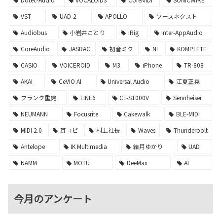
VST
UAD-2
APOLLO
ソースネクスト
Audiobus
小岩井ことり
iRig
Inter-AppAudio
CoreAudio
JASRAC
初音ミク
NI
KOMPLETE
CASIO
VOICEROID
M3
iPhone
TR-808
AKAI
CeVIO AI
Universal Audio
江夏正晃
フランク重虎
LINE6
CT-S1000V
Sennheiser
NEUMANN
Focusrite
Cakewalk
BLE-MIDI
MIDI 2.0
耳コピ
村上社長
Waves
Thunderbolt
Antelope
IK Multimedia
結月ゆかり
UAD
NAMM
MOTU
DeeMax
AI
今月のアンケート