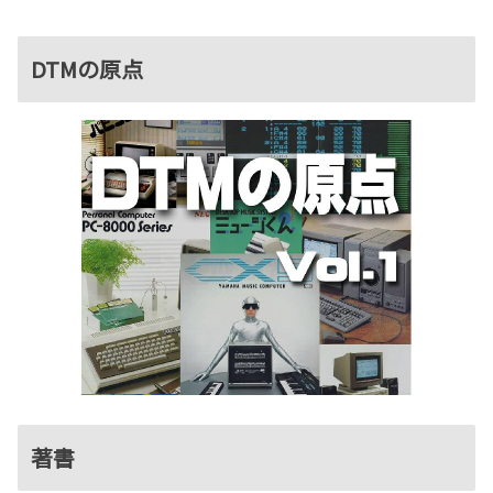
DTMの原点
著書