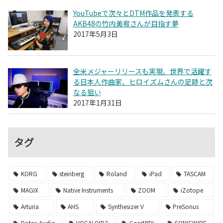
YouTubeで次々とDTM作品を発表する
AKB48の竹内美宥さんが目指す夢
2017年5月3日
全米メジャーリリースも実現、世界で活躍す
る日本人作曲家、ヒロイズムさんの足跡と次
なる狙い
2017年1月31日
タグ
KORG
steinberg
Roland
iPad
TASCAM
MAGIX
Native Instruments
ZOOM
iZotope
Arturia
AHS
Synthesizer V
PreSonus
Dotec-Audio
VOCALOID3
CoreMIDI
SONICWIRE