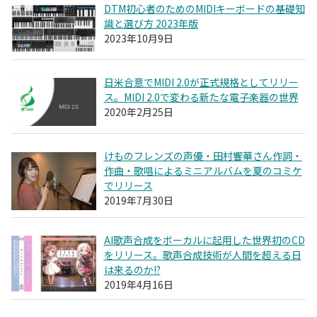
DTM初心者のためのMIDIキーボードの基礎知
識と選び方 2023年版
2023年10月9日
日米合意でMIDI 2.0が正式規格としてリリー
ス。MIDI 2.0で変わる新たな電子楽器の世界
2020年2月25日
けものフレンズの声優・田村響華さん作詞・
作曲・歌唱によるミニアルバムを夏のコミケ
でリリース
2019年7月30日
AI歌声合成をボーカルに起用した世界初のCD
をリリース。歌声合成技術が人間を超える日
は来るのか!?
2019年4月16日