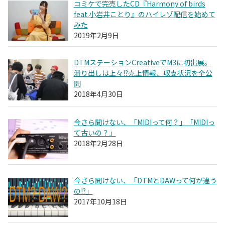
コミケで完売したCD『Harmony of birds
feat.小岩井ことり』のハイレゾ配信を始めて
みた
2019年2月9日
DTMステーションCreativeでM3に初出展。
滑り出しは上々!?売上情報、収支状況を全公
開
2018年4月30日
今さら聞けない、「MIDIって何？」「MIDIっ
て古いの？」
2018年2月28日
今さら聞けない、「DTMとDAWって何が違う
の!?」
2017年10月18日