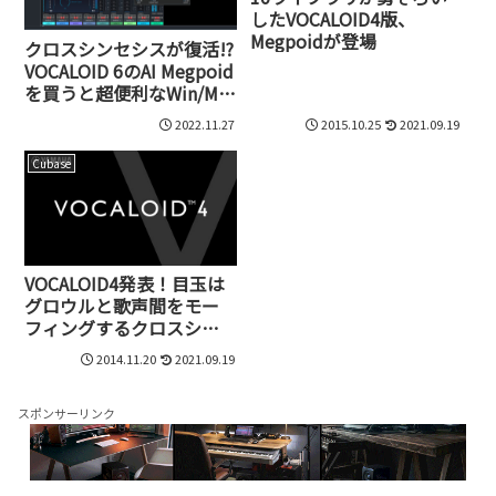
したVOCALOID4版、
Megpoidが登場
クロスシンセシスが復活!?
VOCALOID 6のAI Megpoid
を買うと超便利なWin/Mac
対応プラグイン3種が付い
2022.11.27
2015.10.25
2021.09.19
てくる!
Cubase
VOCALOID4発表！目玉は
グロウルと歌声間をモー
フィングするクロスシン
セシス
2014.11.20
2021.09.19
スポンサーリンク