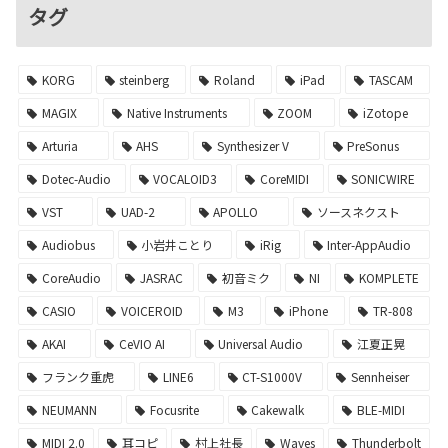
タグ
KORG
steinberg
Roland
iPad
TASCAM
MAGIX
Native Instruments
ZOOM
iZotope
Arturia
AHS
Synthesizer V
PreSonus
Dotec-Audio
VOCALOID3
CoreMIDI
SONICWIRE
VST
UAD-2
APOLLO
ソースネクスト
Audiobus
小岩井ことり
iRig
Inter-AppAudio
CoreAudio
JASRAC
初音ミク
NI
KOMPLETE
CASIO
VOICEROID
M3
iPhone
TR-808
AKAI
CeVIO AI
Universal Audio
江夏正晃
フランク重虎
LINE6
CT-S1000V
Sennheiser
NEUMANN
Focusrite
Cakewalk
BLE-MIDI
MIDI 2.0
耳コピ
村上社長
Waves
Thunderbolt