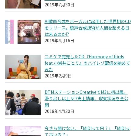
2019年7月30日
AI歌声合成をボーカルに起用した世界初のCD
をリリース。歌声合成技術が人間を超える日
は来るのか!?
2019年4月16日
コミケで完売したCD『Harmony of birds
feat.小岩井ことり』のハイレゾ配信を始めて
みた
2019年2月9日
DTMステーションCreativeでM3に初出展。
滑り出しは上々!?売上情報、収支状況を全公
開
2018年4月30日
今さら聞けない、「MIDIって何？」「MIDIっ
て古いの？」