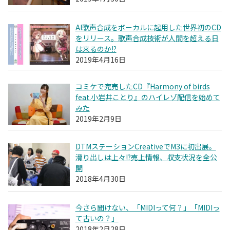
AI歌声合成をボーカルに起用した世界初のCD
をリリース。歌声合成技術が人間を超える日
は来るのか!?
2019年4月16日
コミケで完売したCD『Harmony of birds
feat.小岩井ことり』のハイレゾ配信を始めて
みた
2019年2月9日
DTMステーションCreativeでM3に初出展。
滑り出しは上々!?売上情報、収支状況を全公
開
2018年4月30日
今さら聞けない、「MIDIって何？」「MIDIっ
て古いの？」
2018年2月28日