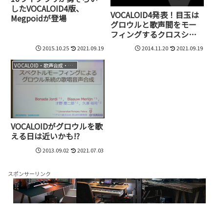
したVOCALOID4版、
VOCALOID4発表！目玉は
Megpoidが登場
グロウルと歌声間をモー
フィングするクロスシン
セシス
2015.10.25
2021.09.19
2014.11.20
2021.09.19
VOCALOID・歌声合成・音声合成
VOCALOIDがグロウルを歌
える日は近いかも!?
2013.09.02
2021.07.03
スポンサーリンク