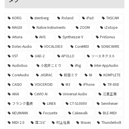
KORG
steinberg
Roland
iPad
TASCAM
MAGIX
Native Instruments
ZOOM
iZotope
Arturia
AHS
Synthesizer V
PreSonus
Dotec-Audio
VOCALOID3
CoreMIDI
SONICWIRE
VST
UAD-2
APOLLO
ソースネクスト
Audiobus
小岩井ことり
iRig
Inter-AppAudio
CoreAudio
JASRAC
初音ミク
NI
KOMPLETE
CASIO
VOICEROID
M3
iPhone
TR-808
AKAI
CeVIO AI
Universal Audio
江夏正晃
フランク重虎
LINE6
CT-S1000V
Sennheiser
NEUMANN
Focusrite
Cakewalk
BLE-MIDI
MIDI 2.0
耳コピ
村上社長
Waves
Thunderbolt