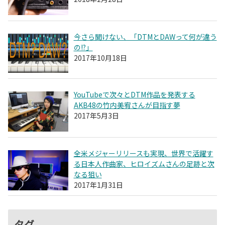
今さら聞けない、「DTMとDAWって何が違う
の!?」
2017年10月18日
YouTubeで次々とDTM作品を発表する
AKB48の竹内美宥さんが目指す夢
2017年5月3日
全米メジャーリリースも実現、世界で活躍す
る日本人作曲家、ヒロイズムさんの足跡と次
なる狙い
2017年1月31日
タグ