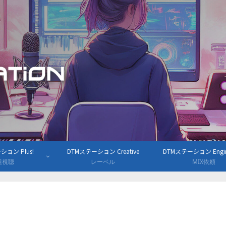
ョン Plus!
DTMステーション Creative
DTMステーション Engine
組視聴
レーベル
MIX依頼