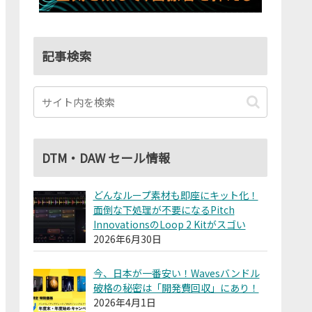
記事検索
DTM・DAW セール情報
どんなループ素材も即座にキット化！
面倒な下処理が不要になるPitch
InnovationsのLoop 2 Kitがスゴい
2026年6月30日
今、日本が一番安い！Wavesバンドル
破格の秘密は「開発費回収」にあり！
2026年4月1日