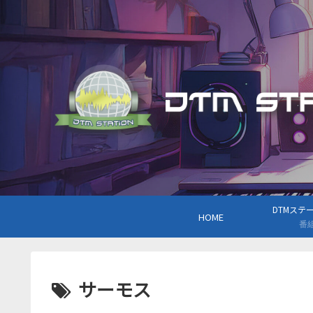
DTMステーシ
HOME
番
サーモス