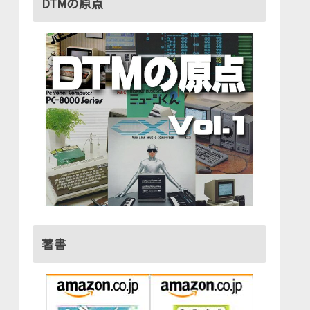
DTMの原点
著書