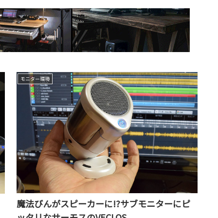
モニター環境
魔法びんがスピーカーに!?サブモニターにピ
ッタリなサーモスのVECLOS
-