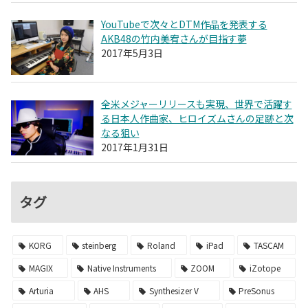
YouTubeで次々とDTM作品を発表する
AKB48の竹内美宥さんが目指す夢
2017年5月3日
全米メジャーリリースも実現、世界で活躍す
る日本人作曲家、ヒロイズムさんの足跡と次
なる狙い
2017年1月31日
タグ
KORG
steinberg
Roland
iPad
TASCAM
MAGIX
Native Instruments
ZOOM
iZotope
Arturia
AHS
Synthesizer V
PreSonus