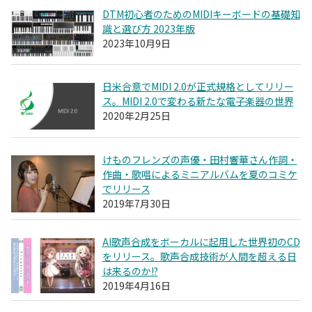
DTM初心者のためのMIDIキーボードの基礎知
識と選び方 2023年版
2023年10月9日
日米合意でMIDI 2.0が正式規格としてリリー
ス。MIDI 2.0で変わる新たな電子楽器の世界
2020年2月25日
けものフレンズの声優・田村響華さん作詞・
作曲・歌唱によるミニアルバムを夏のコミケ
でリリース
2019年7月30日
AI歌声合成をボーカルに起用した世界初のCD
をリリース。歌声合成技術が人間を超える日
は来るのか!?
2019年4月16日