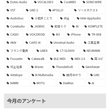
Dotec-Audio
VOCALOID3
CoreMIDI
SONICWIRE
VST
UAD-2
APOLLO
ソースネクスト
Audiobus
小岩井ことり
iRig
Inter-AppAudio
CoreAudio
JASRAC
初音ミク
NI
KOMPLETE
CASIO
VOICEROID
M3
iPhone
TR-808
AKAI
CeVIO AI
Universal Audio
江夏正晃
フランク重虎
LINE6
CT-S1000V
NEUMANN
Focusrite
Cakewalk
BLE-MIDI
MIDI 2.0
耳コピ
村上社長
Waves
Thunderbolt
Sennheiser
Antelope
IK Multimedia
結月ゆかり
UAD
NAMM
MOTU
DeeMax
AI
今月のアンケート