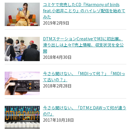
コミケで完売したCD『Harmony of birds
feat.小岩井ことり』のハイレゾ配信を始めて
みた
2019年2月9日
DTMステーションCreativeでM3に初出展。
滑り出しは上々!?売上情報、収支状況を全公
開
2018年4月30日
今さら聞けない、「MIDIって何？」「MIDIっ
て古いの？」
2018年2月28日
今さら聞けない、「DTMとDAWって何が違う
の!?」
2017年10月18日