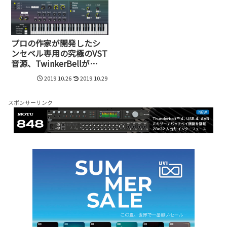
プロの作家が開発したシ
ンセベル専用の究極のVST
音源、TwinkerBellが
3,080円で発売開始！
2019.10.26
2019.10.29
スポンサーリンク