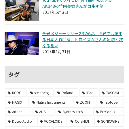
AKB48の竹内美宥さんが目指す夢
2017年5月3日
全米メジャーリリースも実現、世界で活躍す
る日本人作曲家、ヒロイズムさんの足跡と次
なる狙い
2017年1月31日
タグ
KORG
steinberg
Roland
iPad
TASCAM
MAGIX
Native Instruments
ZOOM
iZotope
Arturia
AHS
Synthesizer V
PreSonus
Dotec-Audio
VOCALOID3
CoreMIDI
SONICWIRE