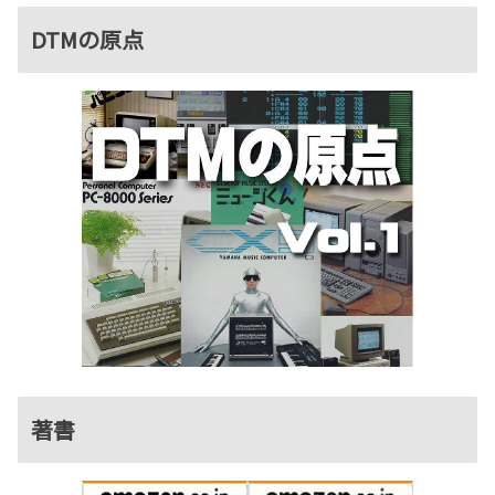
DTMの原点
著書