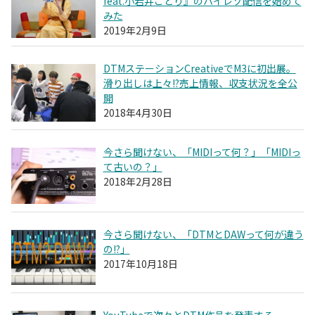
feat.小岩井ことり』のハイレゾ配信を始めて
みた
2019年2月9日
DTMステーションCreativeでM3に初出展。
滑り出しは上々!?売上情報、収支状況を全公
開
2018年4月30日
今さら聞けない、「MIDIって何？」「MIDIっ
て古いの？」
2018年2月28日
今さら聞けない、「DTMとDAWって何が違う
の!?」
2017年10月18日
YouTubeで次々とDTM作品を発表する