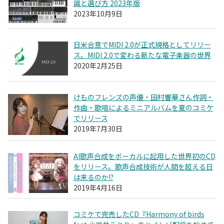
識と選び方 2023年版
2023年10月9日
日米合意でMIDI 2.0が正式規格としてリリー
ス。MIDI 2.0で変わる新たな電子楽器の世界
2020年2月25日
けものフレンズの声優・田村響華さん作詞・
作曲・歌唱によるミニアルバムを夏のコミケ
でリリース
2019年7月30日
AI歌声合成をボーカルに起用した世界初のCD
をリリース。歌声合成技術が人間を超える日
は来るのか!?
2019年4月16日
コミケで完売したCD『Harmony of birds