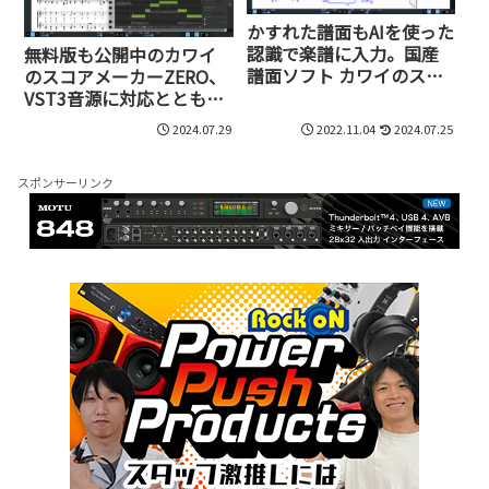
かすれた譜面もAIを使った
認識で楽譜に入力。国産
無料版も公開中のカワイ
譜面ソフト カワイのスコ
のスコアメーカーZERO、
アメーカーZEROの実力
VST3音源に対応とともに
Synthsizer VやVOCALOID
2024.07.29
2022.11.04
2024.07.25
などとの連携も実現
スポンサーリンク