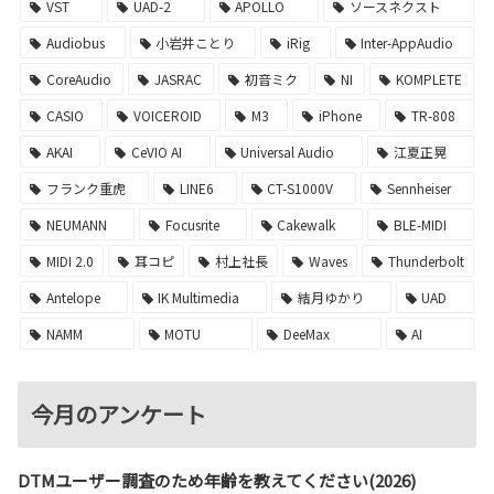
VST
UAD-2
APOLLO
ソースネクスト
Audiobus
小岩井ことり
iRig
Inter-AppAudio
CoreAudio
JASRAC
初音ミク
NI
KOMPLETE
CASIO
VOICEROID
M3
iPhone
TR-808
AKAI
CeVIO AI
Universal Audio
江夏正晃
フランク重虎
LINE6
CT-S1000V
Sennheiser
NEUMANN
Focusrite
Cakewalk
BLE-MIDI
MIDI 2.0
耳コピ
村上社長
Waves
Thunderbolt
Antelope
IK Multimedia
結月ゆかり
UAD
NAMM
MOTU
DeeMax
AI
今月のアンケート
DTMユーザー調査のため年齢を教えてください(2026)