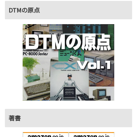
DTMの原点
著書