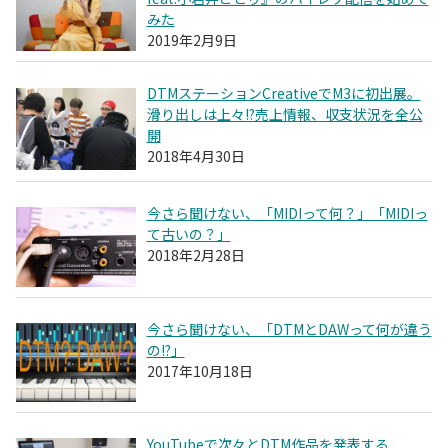
みた
2019年2月9日
DTMステーションCreativeでM3に初出展。
滑り出しは上々!?売上情報、収支状況を全公
開
2018年4月30日
今さら聞けない、「MIDIって何？」「MIDIっ
て古いの？」
2018年2月28日
今さら聞けない、「DTMとDAWって何が違う
の!?」
2017年10月18日
YouTubeで次々とDTM作品を発表する