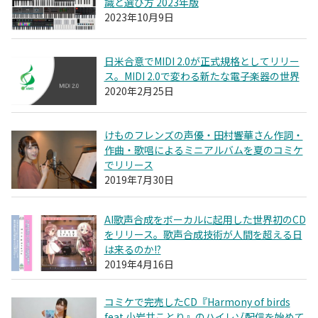
識と選び方 2023年版
2023年10月9日
日米合意でMIDI 2.0が正式規格としてリリー
ス。MIDI 2.0で変わる新たな電子楽器の世界
2020年2月25日
けものフレンズの声優・田村響華さん作詞・
作曲・歌唱によるミニアルバムを夏のコミケ
でリリース
2019年7月30日
AI歌声合成をボーカルに起用した世界初のCD
をリリース。歌声合成技術が人間を超える日
は来るのか!?
2019年4月16日
コミケで完売したCD『Harmony of birds
feat.小岩井ことり』のハイレゾ配信を始めて