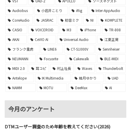
VST
UAD-2
APOLLO
ソースネクスト
Audiobus
小岩井ことり
iRig
Inter-AppAudio
CoreAudio
JASRAC
初音ミク
NI
KOMPLETE
CASIO
VOICEROID
M3
iPhone
TR-808
AKAI
CeVIO AI
Universal Audio
江夏正晃
フランク重虎
LINE6
CT-S1000V
Sennheiser
NEUMANN
Focusrite
Cakewalk
BLE-MIDI
MIDI 2.0
耳コピ
村上社長
Waves
Thunderbolt
Antelope
IK Multimedia
結月ゆかり
UAD
NAMM
MOTU
DeeMax
AI
今月のアンケート
DTMユーザー調査のため年齢を教えてください(2026)