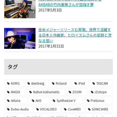
AKB48の竹内美宥さんが目指す夢
2017年5月3日
全米メジャーリリースも実現、世界で活躍す
る日本人作曲家、ヒロイズムさんの足跡と次
なる狙い
2017年1月31日
タグ
KORG
steinberg
Roland
iPad
TASCAM
MAGIX
Native Instruments
ZOOM
iZotope
Arturia
AHS
Synthesizer V
PreSonus
Dotec-Audio
VOCALOID3
CoreMIDI
SONICWIRE