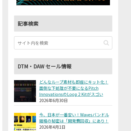
記事検索
DTM・DAW セール情報
どんなループ素材も即座にキット化！
面倒な下処理が不要になるPitch
InnovationsのLoop 2 Kitがスゴい
2026年6月30日
今、日本が一番安い！Wavesバンドル
破格の秘密は「開発費回収」にあり！
2026年4月1日