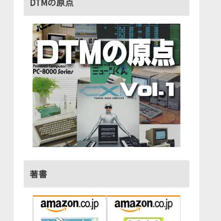
DTMの原点
著書