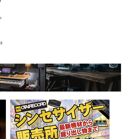
っ
と
28