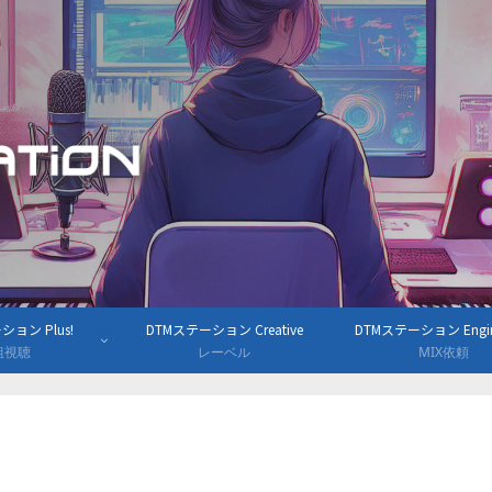
ョン Plus!
DTMステーション Creative
DTMステーション Engine
組視聴
レーベル
MIX依頼