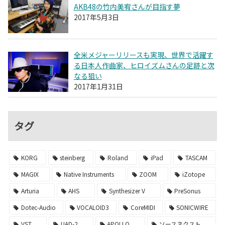
AKB48の竹内美宥さんが目指す夢
2017年5月3日
全米メジャーリリースも実現、世界で活躍す
る日本人作曲家、ヒロイズムさんの足跡と次
なる狙い
2017年1月31日
タグ
KORG
steinberg
Roland
iPad
TASCAM
MAGIX
Native Instruments
ZOOM
iZotope
Arturia
AHS
Synthesizer V
PreSonus
Dotec-Audio
VOCALOID3
CoreMIDI
SONICWIRE
VST
UAD-2
APOLLO
ソースネクスト