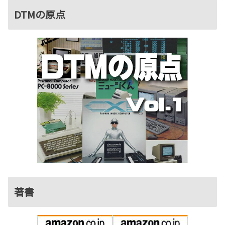
DTMの原点
著書