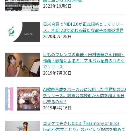
2023年10月9日
日米合意でMIDI 2.0が正式規格としてリリー
ス。MIDI 2.0で変わる新たな電子楽器の世界
2020年2月25日
けものフレンズの声優・田村響華さん作詞・
作曲・歌唱によるミニアルバムを夏のコミケ
でリリース
2019年7月30日
AI歌声合成をボーカルに起用した世界初のCD
をリリース。歌声合成技術が人間を超える日
は来るのか!?
2019年4月16日
コミケで完売したCD『Harmony of birds
feat.小岩井ことり』のハイレゾ配信を始めて