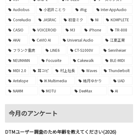
Audiobus
小岩井ことり
iRig
Inter-AppAudio
CoreAudio
JASRAC
初音ミク
NI
KOMPLETE
CASIO
VOICEROID
M3
iPhone
TR-808
AKAI
CeVIO AI
Universal Audio
江夏正晃
フランク重虎
LINE6
CT-S1000V
Sennheiser
NEUMANN
Focusrite
Cakewalk
BLE-MIDI
MIDI 2.0
耳コピ
村上社長
Waves
Thunderbolt
Antelope
IK Multimedia
結月ゆかり
UAD
NAMM
MOTU
DeeMax
AI
今月のアンケート
DTMユーザー調査のため年齢を教えてください(2026)