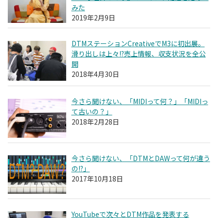
みた
2019年2月9日
DTMステーションCreativeでM3に初出展。
滑り出しは上々!?売上情報、収支状況を全公
開
2018年4月30日
今さら聞けない、「MIDIって何？」「MIDIっ
て古いの？」
2018年2月28日
今さら聞けない、「DTMとDAWって何が違う
の!?」
2017年10月18日
YouTubeで次々とDTM作品を発表する