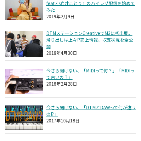
feat.小岩井ことり』のハイレゾ配信を始めて
みた
2019年2月9日
DTMステーションCreativeでM3に初出展。
滑り出しは上々!?売上情報、収支状況を全公
開
2018年4月30日
今さら聞けない、「MIDIって何？」「MIDIっ
て古いの？」
2018年2月28日
今さら聞けない、「DTMとDAWって何が違う
の!?」
2017年10月18日