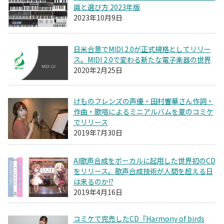
識と選び方 2023年版
2023年10月9日
日米合意でMIDI 2.0が正式規格としてリリー
ス。MIDI 2.0で変わる新たな電子楽器の世界
2020年2月25日
けものフレンズの声優・田村響華さん作詞・
作曲・歌唱によるミニアルバムを夏のコミケ
でリリース
2019年7月30日
AI歌声合成をボーカルに起用した世界初のCD
をリリース。歌声合成技術が人間を超える日
は来るのか!?
2019年4月16日
コミケで完売したCD『Harmony of birds