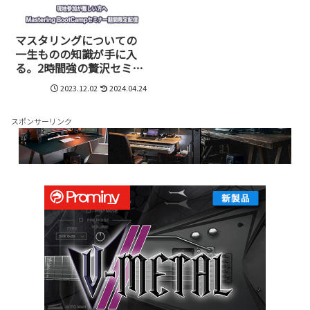
マスタリングについての
一生ものの知識が手に入
る。2時間強の贅沢セミナ
ーJonathan’s Mastering
2023.12.02
2024.04.24
Bootcamp
スポンサーリンク