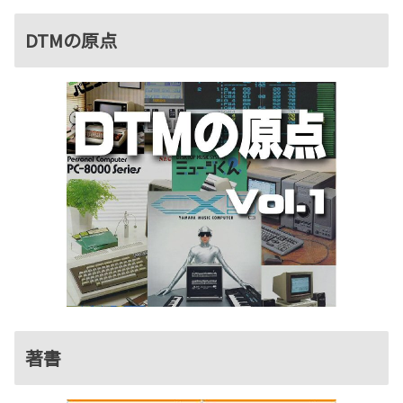
DTMの原点
著書