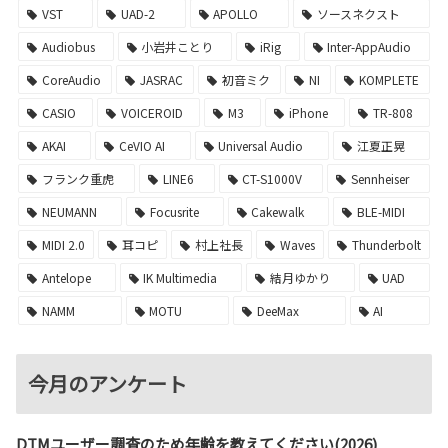
VST
UAD-2
APOLLO
ソースネクスト
Audiobus
小岩井ことり
iRig
Inter-AppAudio
CoreAudio
JASRAC
初音ミク
NI
KOMPLETE
CASIO
VOICEROID
M3
iPhone
TR-808
AKAI
CeVIO AI
Universal Audio
江夏正晃
フランク重虎
LINE6
CT-S1000V
Sennheiser
NEUMANN
Focusrite
Cakewalk
BLE-MIDI
MIDI 2.0
耳コピ
村上社長
Waves
Thunderbolt
Antelope
IK Multimedia
結月ゆかり
UAD
NAMM
MOTU
DeeMax
AI
今月のアンケート
DTMユーザー調査のため年齢を教えてください(2026)