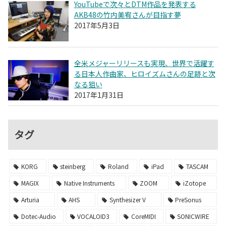
YouTubeで次々とDTM作品を発表する
AKB48の竹内美宥さんが目指す夢
2017年5月3日
全米メジャーリリースも実現、世界で活躍す
る日本人作曲家、ヒロイズムさんの足跡と次
なる狙い
2017年1月31日
タグ
KORG
steinberg
Roland
iPad
TASCAM
MAGIX
Native Instruments
ZOOM
iZotope
Arturia
AHS
Synthesizer V
PreSonus
Dotec-Audio
VOCALOID3
CoreMIDI
SONICWIRE