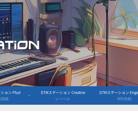
ョン Plus!
DTMステーション Creative
DTMステーション Engine
組視聴
レーベル
MIX依頼