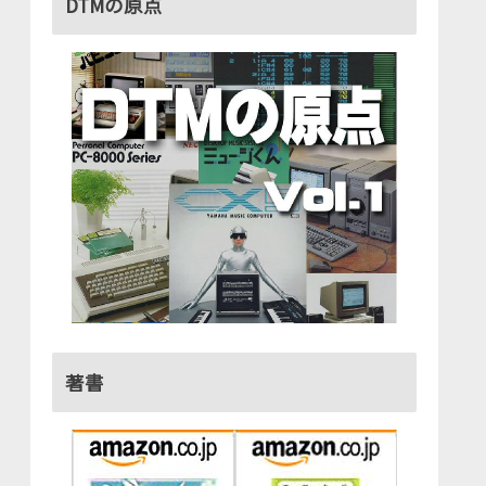
DTMの原点
著書