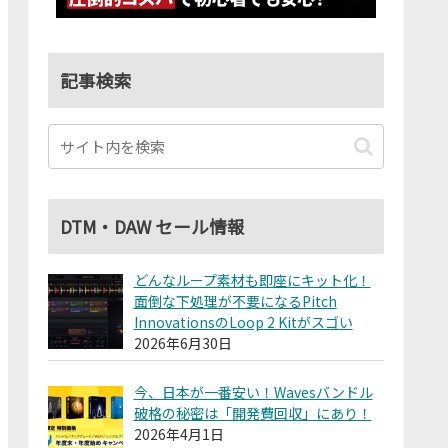
記事検索
DTM・DAW セール情報
どんなループ素材も即座にキット化！
面倒な下処理が不要になるPitch
InnovationsのLoop 2 Kitがスゴい
2026年6月30日
今、日本が一番安い！Wavesバンドル
破格の秘密は「開発費回収」にあり！
2026年4月1日