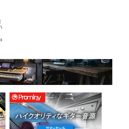
載
れ
.
18