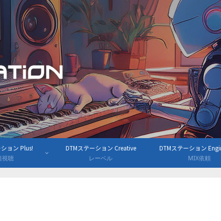
ョン Plus!
DTMステーション Creative
DTMステーション Engine
組視聴
レーベル
MIX依頼