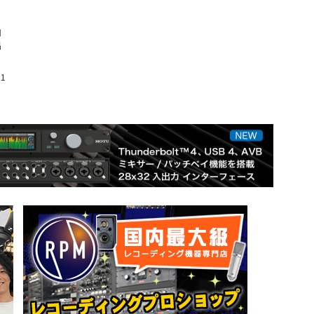
ょ
ロ
出
カ
31