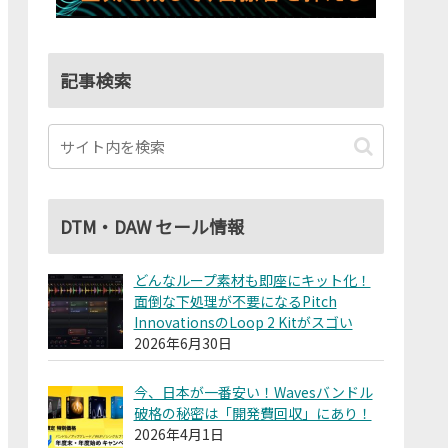
記事検索
DTM・DAW セール情報
どんなループ素材も即座にキット化！
面倒な下処理が不要になるPitch
InnovationsのLoop 2 Kitがスゴい
2026年6月30日
今、日本が一番安い！Wavesバンドル
破格の秘密は「開発費回収」にあり！
2026年4月1日