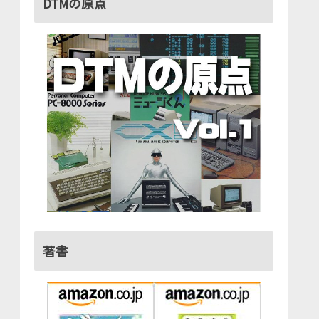
DTMの原点
著書