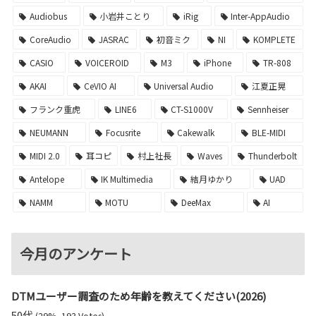
Audiobus
小岩井ことり
iRig
Inter-AppAudio
CoreAudio
JASRAC
初音ミク
NI
KOMPLETE
CASIO
VOICEROID
M3
iPhone
TR-808
AKAI
CeVIO AI
Universal Audio
江夏正晃
フランク重虎
LINE6
CT-S1000V
Sennheiser
NEUMANN
Focusrite
Cakewalk
BLE-MIDI
MIDI 2.0
耳コピ
村上社長
Waves
Thunderbolt
Antelope
IK Multimedia
結月ゆかり
UAD
NAMM
MOTU
DeeMax
AI
今月のアンケート
DTMユーザー調査のため年齢を教えてください(2026)
50代
(29%, 193 Votes)