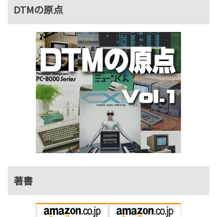
DTMの原点
著書