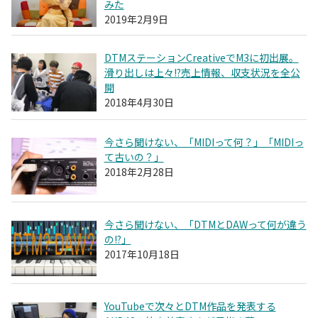
みた
2019年2月9日
DTMステーションCreativeでM3に初出展。
滑り出しは上々!?売上情報、収支状況を全公
開
2018年4月30日
今さら聞けない、「MIDIって何？」「MIDIっ
て古いの？」
2018年2月28日
今さら聞けない、「DTMとDAWって何が違う
の!?」
2017年10月18日
YouTubeで次々とDTM作品を発表する