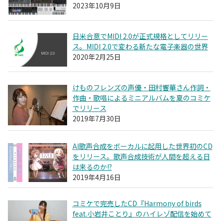
2023年10月9日
日米合意でMIDI 2.0が正式規格としてリリー
ス。MIDI 2.0で変わる新たな電子楽器の世界
2020年2月25日
けものフレンズの声優・田村響華さん作詞・
作曲・歌唱によるミニアルバムを夏のコミケ
でリリース
2019年7月30日
AI歌声合成をボーカルに起用した世界初のCD
をリリース。歌声合成技術が人間を超える日
は来るのか!?
2019年4月16日
コミケで完売したCD『Harmony of birds
feat.小岩井ことり』のハイレゾ配信を始めて