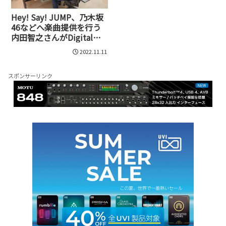
Hey! Say! JUMP、乃木坂
46などへ楽曲提供を行う
内田智之さんがDigital
Performerを愛用するワケ
2022.11.11
スポンサーリンク