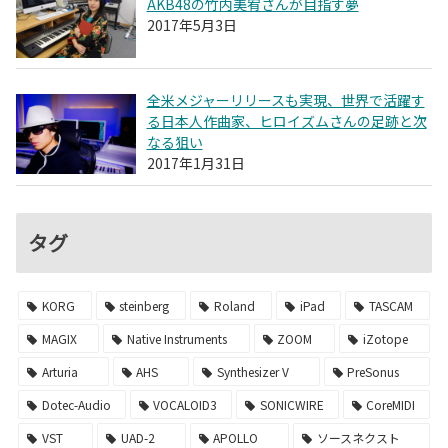
AKB48の竹内美宥さんが目指す夢
2017年5月3日
全米メジャーリリースも実現、世界で活躍す
る日本人作曲家、ヒロイズムさんの足跡と次
なる狙い
2017年1月31日
タグ
KORG
steinberg
Roland
iPad
TASCAM
MAGIX
Native Instruments
ZOOM
iZotope
Arturia
AHS
Synthesizer V
PreSonus
Dotec-Audio
VOCALOID3
SONICWIRE
CoreMIDI
VST
UAD-2
APOLLO
ソースネクスト