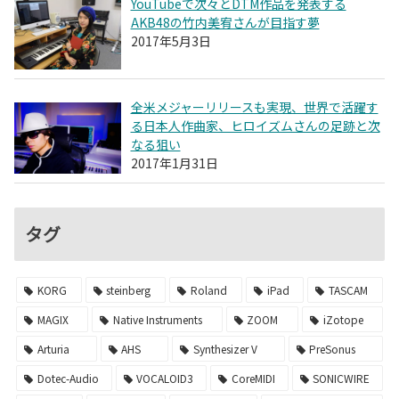
YouTubeで次々とDTM作品を発表する
AKB48の竹内美宥さんが目指す夢
2017年5月3日
全米メジャーリリースも実現、世界で活躍す
る日本人作曲家、ヒロイズムさんの足跡と次
なる狙い
2017年1月31日
タグ
KORG
steinberg
Roland
iPad
TASCAM
MAGIX
Native Instruments
ZOOM
iZotope
Arturia
AHS
Synthesizer V
PreSonus
Dotec-Audio
VOCALOID3
CoreMIDI
SONICWIRE