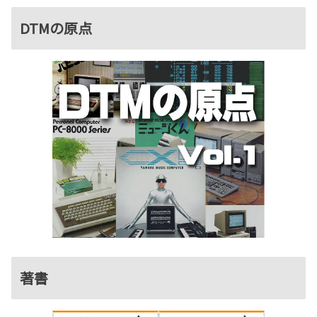
DTMの原点
著書