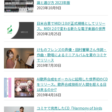
識と選び方 2023年版
2023年10月9日
日米合意でMIDI 2.0が正式規格としてリリー
ス。MIDI 2.0で変わる新たな電子楽器の世界
2020年2月25日
けものフレンズの声優・田村響華さん作詞・
作曲・歌唱によるミニアルバムを夏のコミケ
でリリース
2019年7月30日
AI歌声合成をボーカルに起用した世界初のCD
をリリース。歌声合成技術が人間を超える日
は来るのか!?
2019年4月16日
コミケで完売したCD『Harmony of birds