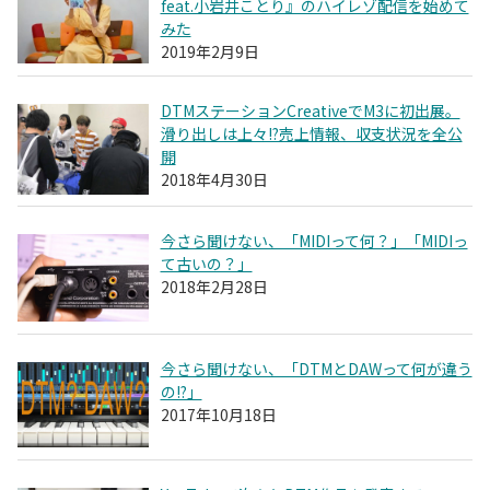
feat.小岩井ことり』のハイレゾ配信を始めて
みた
2019年2月9日
DTMステーションCreativeでM3に初出展。
滑り出しは上々!?売上情報、収支状況を全公
開
2018年4月30日
今さら聞けない、「MIDIって何？」「MIDIっ
て古いの？」
2018年2月28日
今さら聞けない、「DTMとDAWって何が違う
の!?」
2017年10月18日