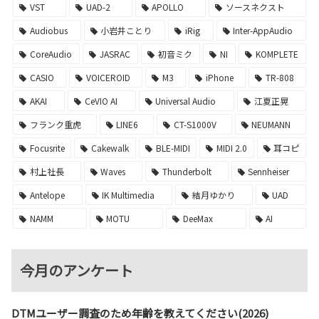
VST
UAD-2
APOLLO
ソースネクスト
Audiobus
小岩井ことり
iRig
Inter-AppAudio
CoreAudio
JASRAC
初音ミク
NI
KOMPLETE
CASIO
VOICEROID
M3
iPhone
TR-808
AKAI
CeVIO AI
Universal Audio
江夏正晃
フランク重虎
LINE6
CT-S1000V
NEUMANN
Focusrite
Cakewalk
BLE-MIDI
MIDI 2.0
耳コピ
村上社長
Waves
Thunderbolt
Sennheiser
Antelope
IK Multimedia
結月ゆかり
UAD
NAMM
MOTU
DeeMax
AI
今月のアンケート
DTMユーザー調査のため年齢を教えてください(2026)