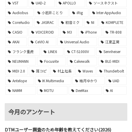
VST
UAD-2
APOLLO
ソースネクスト
Audiobus
小岩井ことり
iRig
Inter-AppAudio
CoreAudio
JASRAC
初音ミク
NI
KOMPLETE
CASIO
VOICEROID
M3
iPhone
TR-808
AKAI
CeVIO AI
Universal Audio
江夏正晃
フランク重虎
LINE6
CT-S1000V
Sennheiser
NEUMANN
Focusrite
Cakewalk
BLE-MIDI
MIDI 2.0
耳コピ
村上社長
Waves
Thunderbolt
Antelope
IK Multimedia
結月ゆかり
UAD
NAMM
MOTU
DeeMax
AI
今月のアンケート
DTMユーザー調査のため年齢を教えてください(2026)