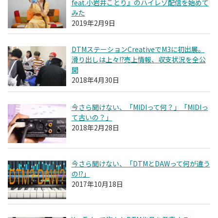
feat.小岩井ことり』のハイレゾ配信を始めて
みた
2019年2月9日
DTMステーションCreativeでM3に初出展。
滑り出しは上々!?売上情報、収支状況を全公
開
2018年4月30日
今さら聞けない、「MIDIって何？」「MIDIっ
て古いの？」
2018年2月28日
今さら聞けない、「DTMとDAWって何が違う
の!?」
2017年10月18日