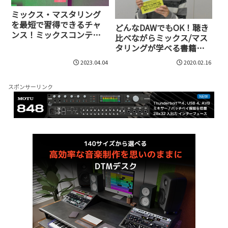
ミックス・マスタリング
を最短で習得できるチャ
どんなDAWでもOK！聴き
ンス！ミックスコンテス
比べながらミックス/マス
ト”MIX CONTEST
タリングが学べる書籍
2023“に参加して、豪華賞
『DAWミックス/マスタリ
2023.04.04
2020.02.16
品もゲットしよう！
ング基礎大全』が分かり
やすい!
スポンサーリンク