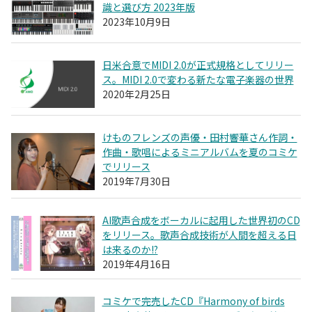
識と選び方 2023年版
2023年10月9日
日米合意でMIDI 2.0が正式規格としてリリー
ス。MIDI 2.0で変わる新たな電子楽器の世界
2020年2月25日
けものフレンズの声優・田村響華さん作詞・
作曲・歌唱によるミニアルバムを夏のコミケ
でリリース
2019年7月30日
AI歌声合成をボーカルに起用した世界初のCD
をリリース。歌声合成技術が人間を超える日
は来るのか!?
2019年4月16日
コミケで完売したCD『Harmony of birds