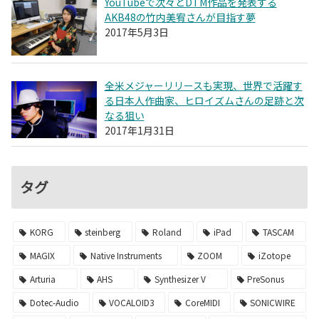
YouTubeで次々とDTM作品を発表する
AKB48の竹内美宥さんが目指す夢
2017年5月3日
全米メジャーリリースも実現、世界で活躍す
る日本人作曲家、ヒロイズムさんの足跡と次
なる狙い
2017年1月31日
タグ
KORG
steinberg
Roland
iPad
TASCAM
MAGIX
Native Instruments
ZOOM
iZotope
Arturia
AHS
Synthesizer V
PreSonus
Dotec-Audio
VOCALOID3
CoreMIDI
SONICWIRE