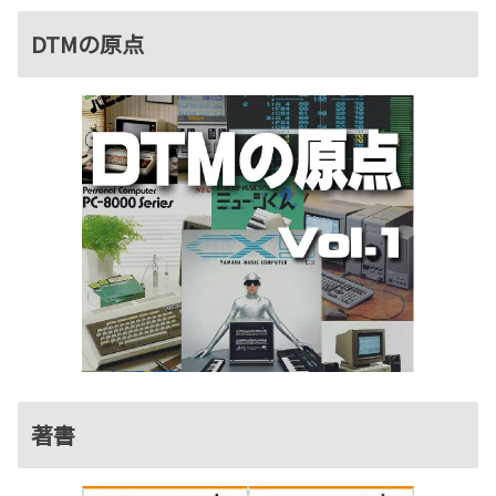
DTMの原点
著書