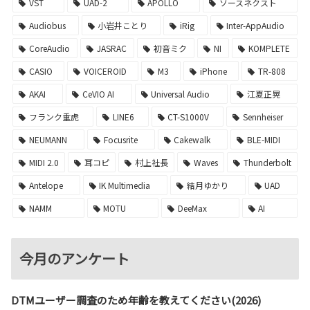
VST
UAD-2
APOLLO
ソースネクスト
Audiobus
小岩井ことり
iRig
Inter-AppAudio
CoreAudio
JASRAC
初音ミク
NI
KOMPLETE
CASIO
VOICEROID
M3
iPhone
TR-808
AKAI
CeVIO AI
Universal Audio
江夏正晃
フランク重虎
LINE6
CT-S1000V
Sennheiser
NEUMANN
Focusrite
Cakewalk
BLE-MIDI
MIDI 2.0
耳コピ
村上社長
Waves
Thunderbolt
Antelope
IK Multimedia
結月ゆかり
UAD
NAMM
MOTU
DeeMax
AI
今月のアンケート
DTMユーザー調査のため年齢を教えてください(2026)