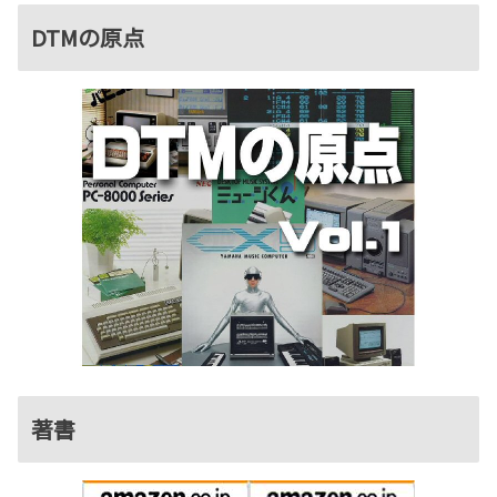
DTMの原点
著書