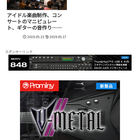
アイドル楽曲制作、コン
サートのマニピュレー
ト、ギターの音作り……3
人のトッププロが語る
2019.05.15
2019.05.17
DP10活用術
スポンサーリンク