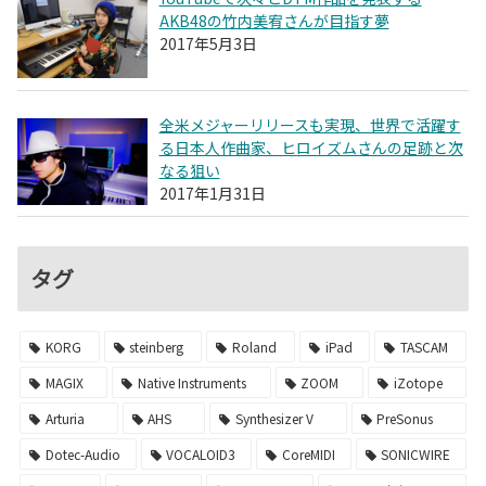
AKB48の竹内美宥さんが目指す夢
2017年5月3日
全米メジャーリリースも実現、世界で活躍す
る日本人作曲家、ヒロイズムさんの足跡と次
なる狙い
2017年1月31日
タグ
KORG
steinberg
Roland
iPad
TASCAM
MAGIX
Native Instruments
ZOOM
iZotope
Arturia
AHS
Synthesizer V
PreSonus
Dotec-Audio
VOCALOID3
CoreMIDI
SONICWIRE