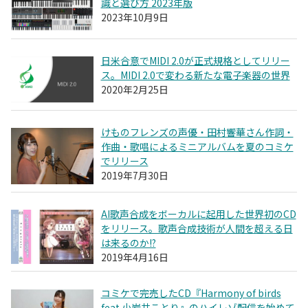
識と選び方 2023年版
2023年10月9日
日米合意でMIDI 2.0が正式規格としてリリー
ス。MIDI 2.0で変わる新たな電子楽器の世界
2020年2月25日
けものフレンズの声優・田村響華さん作詞・
作曲・歌唱によるミニアルバムを夏のコミケ
でリリース
2019年7月30日
AI歌声合成をボーカルに起用した世界初のCD
をリリース。歌声合成技術が人間を超える日
は来るのか!?
2019年4月16日
コミケで完売したCD『Harmony of birds
feat.小岩井ことり』のハイレゾ配信を始めて