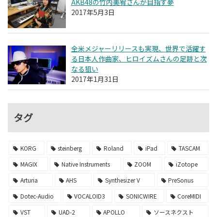
AKB48の竹内美宥さんが目指す夢
2017年5月3日
全米メジャーリリースも実現、世界で活躍す
る日本人作曲家、ヒロイズムさんの足跡と次
なる狙い
2017年1月31日
タグ
KORG
steinberg
Roland
iPad
TASCAM
MAGIX
Native Instruments
ZOOM
iZotope
Arturia
AHS
Synthesizer V
PreSonus
Dotec-Audio
VOCALOID3
SONICWIRE
CoreMIDI
VST
UAD-2
APOLLO
ソースネクスト