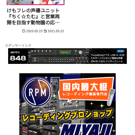
けもフレの声優ユニット
『ちく☆たむ』と営業再
開を目指す動物園の応援
ソングを勝手に作っちゃ
2020.03.25
2021.05.23
った
スポンサーリンク