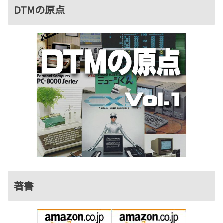
DTMの原点
著書