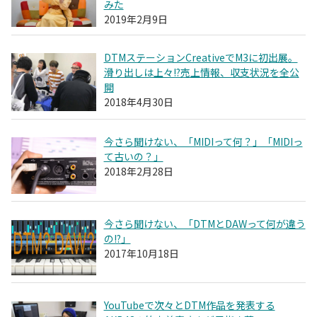
みた
2019年2月9日
DTMステーションCreativeでM3に初出展。
滑り出しは上々!?売上情報、収支状況を全公
開
2018年4月30日
今さら聞けない、「MIDIって何？」「MIDIっ
て古いの？」
2018年2月28日
今さら聞けない、「DTMとDAWって何が違う
の!?」
2017年10月18日
YouTubeで次々とDTM作品を発表する