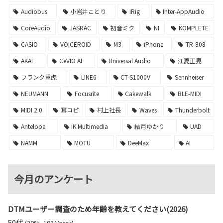
Audiobus
小岩井ことり
iRig
Inter-AppAudio
CoreAudio
JASRAC
初音ミク
NI
KOMPLETE
CASIO
VOICEROID
M3
iPhone
TR-808
AKAI
CeVIO AI
Universal Audio
江夏正晃
フランク重虎
LINE6
CT-S1000V
Sennheiser
NEUMANN
Focusrite
Cakewalk
BLE-MIDI
MIDI 2.0
耳コピ
村上社長
Waves
Thunderbolt
Antelope
IK Multimedia
結月ゆかり
UAD
NAMM
MOTU
DeeMax
AI
今月のアンケート
DTMユーザー調査のため年齢を教えてください(2026)
50代
(29%, 193 Votes)