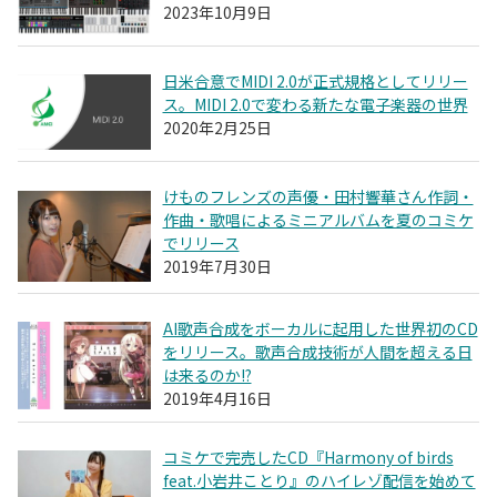
2023年10月9日
日米合意でMIDI 2.0が正式規格としてリリー
ス。MIDI 2.0で変わる新たな電子楽器の世界
2020年2月25日
けものフレンズの声優・田村響華さん作詞・
作曲・歌唱によるミニアルバムを夏のコミケ
でリリース
2019年7月30日
AI歌声合成をボーカルに起用した世界初のCD
をリリース。歌声合成技術が人間を超える日
は来るのか!?
2019年4月16日
コミケで完売したCD『Harmony of birds
feat.小岩井ことり』のハイレゾ配信を始めて