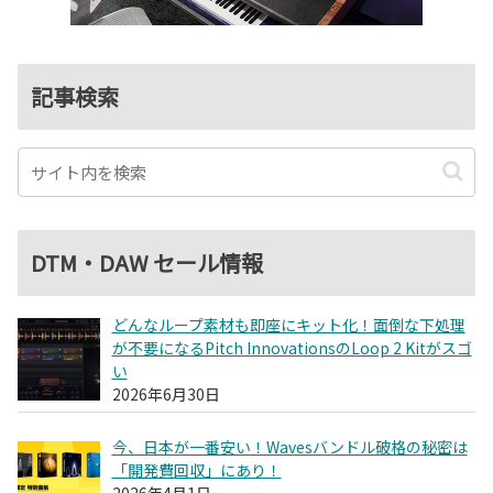
記事検索
DTM・DAW セール情報
どんなループ素材も即座にキット化！面倒な下処理
が不要になるPitch InnovationsのLoop 2 Kitがスゴ
い
2026年6月30日
今、日本が一番安い！Wavesバンドル破格の秘密は
「開発費回収」にあり！