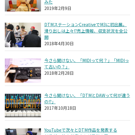
みた
2019年2月9日
DTMステーションCreativeでM3に初出展。
滑り出しは上々!?売上情報、収支状況を全公
開
2018年4月30日
今さら聞けない、「MIDIって何？」「MIDIっ
て古いの？」
2018年2月28日
今さら聞けない、「DTMとDAWって何が違う
の!?」
2017年10月18日
YouTubeで次々とDTM作品を発表する