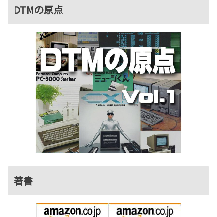
DTMの原点
著書