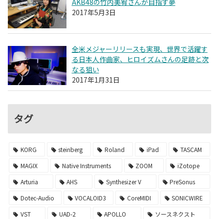
AKB48の竹内美宥さんが目指す夢
2017年5月3日
全米メジャーリリースも実現、世界で活躍す
る日本人作曲家、ヒロイズムさんの足跡と次
なる狙い
2017年1月31日
タグ
KORG
steinberg
Roland
iPad
TASCAM
MAGIX
Native Instruments
ZOOM
iZotope
Arturia
AHS
Synthesizer V
PreSonus
Dotec-Audio
VOCALOID3
CoreMIDI
SONICWIRE
VST
UAD-2
APOLLO
ソースネクスト