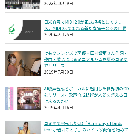
2023年10月9日
日米合意でMIDI 2.0が正式規格としてリリー
ス。MIDI 2.0で変わる新たな電子楽器の世界
2020年2月25日
けものフレンズの声優・田村響華さん作詞・
作曲・歌唱によるミニアルバムを夏のコミケ
でリリース
2019年7月30日
AI歌声合成をボーカルに起用した世界初のCD
をリリース。歌声合成技術が人間を超える日
は来るのか!?
2019年4月16日
コミケで完売したCD『Harmony of birds
feat.小岩井ことり』のハイレゾ配信を始めて