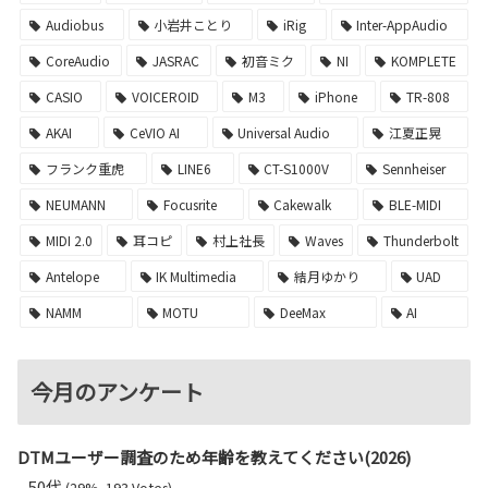
Audiobus
小岩井ことり
iRig
Inter-AppAudio
CoreAudio
JASRAC
初音ミク
NI
KOMPLETE
CASIO
VOICEROID
M3
iPhone
TR-808
AKAI
CeVIO AI
Universal Audio
江夏正晃
フランク重虎
LINE6
CT-S1000V
Sennheiser
NEUMANN
Focusrite
Cakewalk
BLE-MIDI
MIDI 2.0
耳コピ
村上社長
Waves
Thunderbolt
Antelope
IK Multimedia
結月ゆかり
UAD
NAMM
MOTU
DeeMax
AI
今月のアンケート
DTMユーザー調査のため年齢を教えてください(2026)
50代
(29%, 193 Votes)