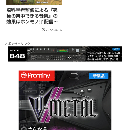
脳科学者監修による『究
極の集中できる音楽』の
効果はホンモノ!? 配信時
代の今も異例のCD販売数
2022.04.16
が続くデラの音楽制作
スポンサーリンク