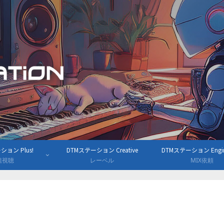
ョン Plus!
DTMステーション Creative
DTMステーション Engine
組視聴
レーベル
MIX依頼