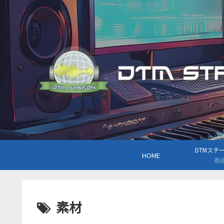
DTMステーシ
HOME
番
素材