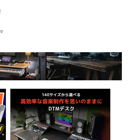
そ
ー
10