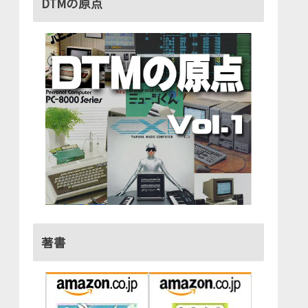
DTMの原点
著書