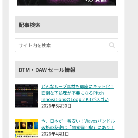
記事検索
DTM・DAW セール情報
どんなループ素材も即座にキット化！
面倒な下処理が不要になるPitch
InnovationsのLoop 2 Kitがスゴい
2026年6月30日
今、日本が一番安い！Wavesバンドル
破格の秘密は「開発費回収」にあり！
2026年4月1日