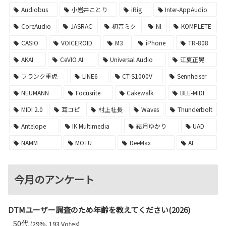
Audiobus
小岩井ことり
iRig
Inter-AppAudio
CoreAudio
JASRAC
初音ミク
NI
KOMPLETE
CASIO
VOICEROID
M3
iPhone
TR-808
AKAI
CeVIO AI
Universal Audio
江夏正晃
フランク重虎
LINE6
CT-S1000V
Sennheiser
NEUMANN
Focusrite
Cakewalk
BLE-MIDI
MIDI 2.0
耳コピ
村上社長
Waves
Thunderbolt
Antelope
IK Multimedia
結月ゆかり
UAD
NAMM
MOTU
DeeMax
AI
今月のアンケート
DTMユーザー調査のため年齢を教えてください(2026)
50代
(29%, 193 Votes)