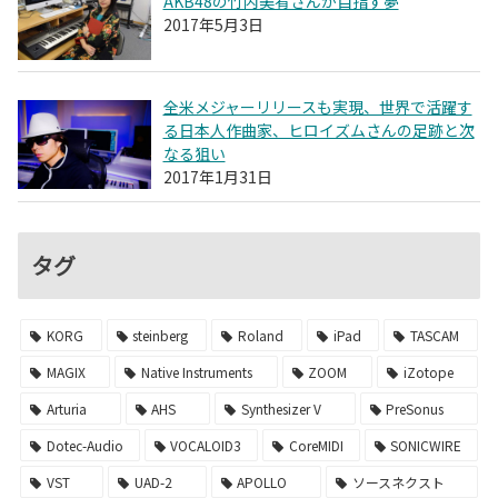
AKB48の竹内美宥さんが目指す夢
2017年5月3日
全米メジャーリリースも実現、世界で活躍す
る日本人作曲家、ヒロイズムさんの足跡と次
なる狙い
2017年1月31日
タグ
KORG
steinberg
Roland
iPad
TASCAM
MAGIX
Native Instruments
ZOOM
iZotope
Arturia
AHS
Synthesizer V
PreSonus
Dotec-Audio
VOCALOID3
CoreMIDI
SONICWIRE
VST
UAD-2
APOLLO
ソースネクスト