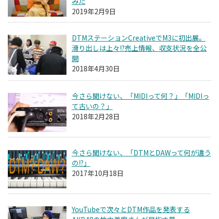
みた
2019年2月9日
DTMステーションCreativeでM3に初出展。
滑り出しは上々!?売上情報、収支状況を全公
開
2018年4月30日
今さら聞けない、「MIDIって何？」「MIDIっ
て古いの？」
2018年2月28日
今さら聞けない、「DTMとDAWって何が違う
の!?」
2017年10月18日
YouTubeで次々とDTM作品を発表する