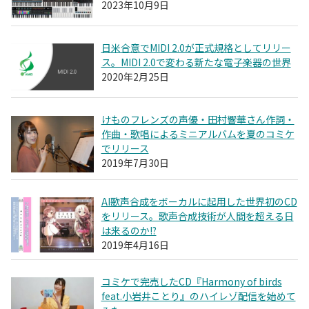
2023年10月9日
日米合意でMIDI 2.0が正式規格としてリリー
ス。MIDI 2.0で変わる新たな電子楽器の世界
2020年2月25日
けものフレンズの声優・田村響華さん作詞・
作曲・歌唱によるミニアルバムを夏のコミケ
でリリース
2019年7月30日
AI歌声合成をボーカルに起用した世界初のCD
をリリース。歌声合成技術が人間を超える日
は来るのか!?
2019年4月16日
コミケで完売したCD『Harmony of birds
feat.小岩井ことり』のハイレゾ配信を始めて