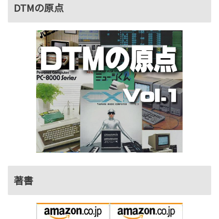
DTMの原点
著書