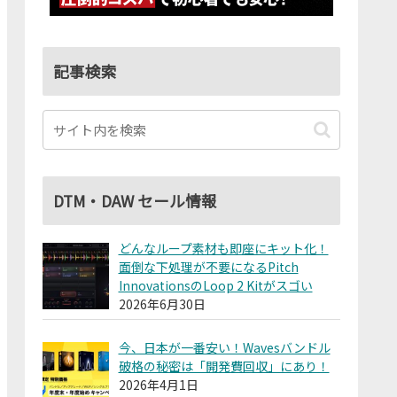
記事検索
DTM・DAW セール情報
どんなループ素材も即座にキット化！
面倒な下処理が不要になるPitch
InnovationsのLoop 2 Kitがスゴい
2026年6月30日
今、日本が一番安い！Wavesバンドル
破格の秘密は「開発費回収」にあり！
2026年4月1日