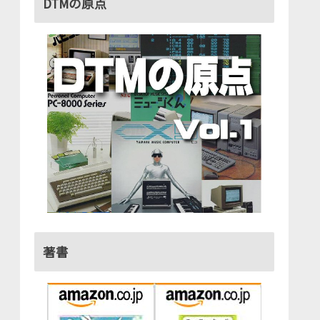
DTMの原点
著書