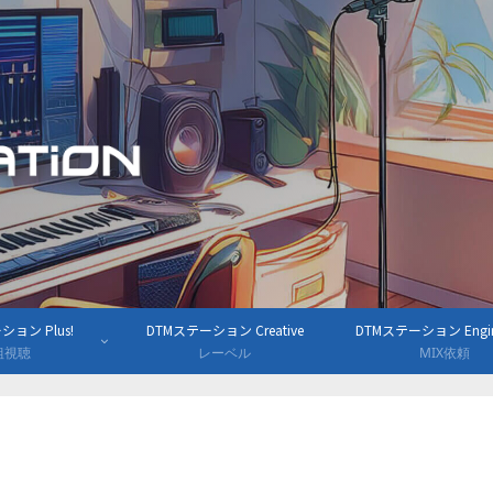
ョン Plus!
DTMステーション Creative
DTMステーション Engine
組視聴
レーベル
MIX依頼