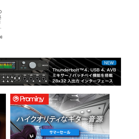
の
売
が
ル
08