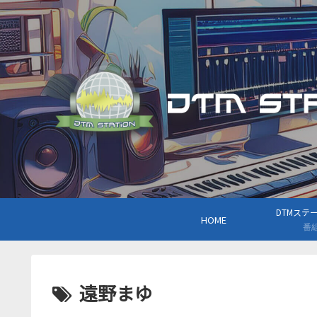
DTMステーシ
HOME
番
遠野まゆ