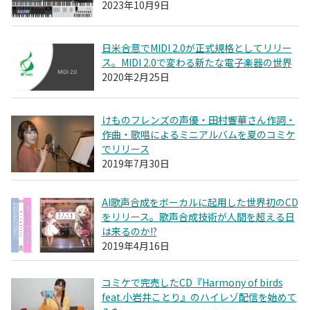
2023年10月9日
日米合意でMIDI 2.0が正式規格としてリリー
ス。MIDI 2.0で変わる新たな電子楽器の世界
2020年2月25日
けものフレンズの声優・田村響華さん作詞・
作曲・歌唱によるミニアルバムを夏のコミケ
でリリース
2019年7月30日
AI歌声合成をボーカルに起用した世界初のCD
をリリース。歌声合成技術が人間を超える日
は来るのか!?
2019年4月16日
コミケで完売したCD『Harmony of birds
feat.小岩井ことり』のハイレゾ配信を始めて