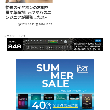
従来のイヤホンの常識を
覆す革命だ! 元ヤマハのエ
ンジニアが開発したスタ
ジオモニタースピーカー
2024.10.23
2024.10.27
の響きを再現するAIPの破
壊力
スポンサーリンク