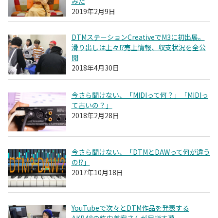
みた
2019年2月9日
DTMステーションCreativeでM3に初出展。
滑り出しは上々!?売上情報、収支状況を全公
開
2018年4月30日
今さら聞けない、「MIDIって何？」「MIDIっ
て古いの？」
2018年2月28日
今さら聞けない、「DTMとDAWって何が違う
の!?」
2017年10月18日
YouTubeで次々とDTM作品を発表する