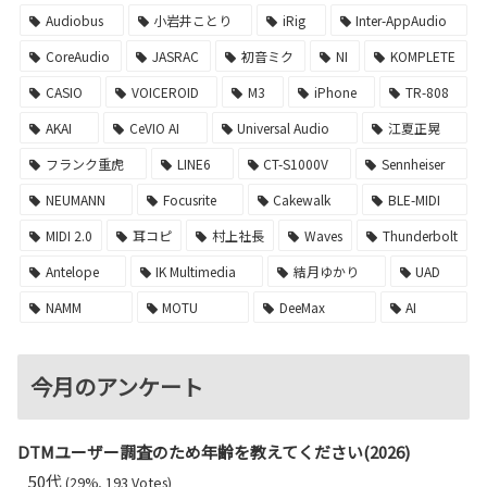
Audiobus
小岩井ことり
iRig
Inter-AppAudio
CoreAudio
JASRAC
初音ミク
NI
KOMPLETE
CASIO
VOICEROID
M3
iPhone
TR-808
AKAI
CeVIO AI
Universal Audio
江夏正晃
フランク重虎
LINE6
CT-S1000V
Sennheiser
NEUMANN
Focusrite
Cakewalk
BLE-MIDI
MIDI 2.0
耳コピ
村上社長
Waves
Thunderbolt
Antelope
IK Multimedia
結月ゆかり
UAD
NAMM
MOTU
DeeMax
AI
今月のアンケート
DTMユーザー調査のため年齢を教えてください(2026)
50代
(29%, 193 Votes)