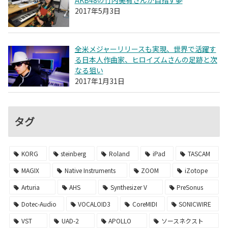
AKB48の竹内美宥さんが目指す夢
2017年5月3日
全米メジャーリリースも実現、世界で活躍す
る日本人作曲家、ヒロイズムさんの足跡と次
なる狙い
2017年1月31日
タグ
KORG
steinberg
Roland
iPad
TASCAM
MAGIX
Native Instruments
ZOOM
iZotope
Arturia
AHS
Synthesizer V
PreSonus
Dotec-Audio
VOCALOID3
CoreMIDI
SONICWIRE
VST
UAD-2
APOLLO
ソースネクスト