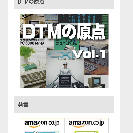
DTMの原点
著書