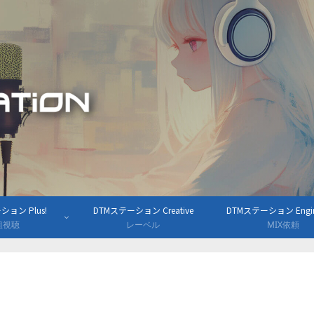
ョン Plus!
DTMステーション Creative
DTMステーション Engine
組視聴
レーベル
MIX依頼