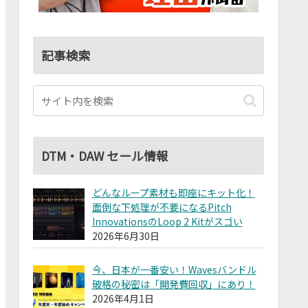
記事検索
DTM・DAW セール情報
どんなループ素材も即座にキット化！
面倒な下処理が不要になるPitch
InnovationsのLoop 2 Kitがスゴい
2026年6月30日
今、日本が一番安い！Wavesバンドル
破格の秘密は「開発費回収」にあり！
2026年4月1日