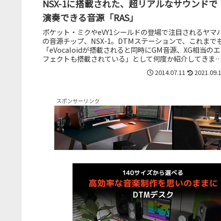
NSX-1に搭載された、超リアルなサウンドで
演奏できる音源「RAS」
ポケット・ミクやeVY1シールドの登場で注目されるヤマ
の音源チップ、NSX-1。DTMステーションで、これまで
「eVocaloidが搭載されると同時にGM音源、XG相当のエ
フェクトも搭載されている」として何度か紹介してきま
た。でも、N...
2014.07.11
2021.09.
スポンサーリンク