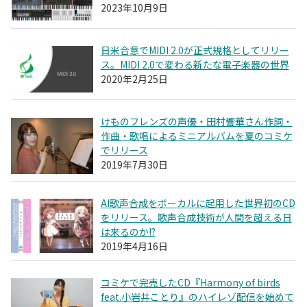
2023年10月9日
日米合意でMIDI 2.0が正式規格としてリリー
ス。MIDI 2.0で変わる新たな電子楽器の世界
2020年2月25日
けものフレンズの声優・田村響華さん作詞・
作曲・歌唱によるミニアルバムを夏のコミケ
でリリース
2019年7月30日
AI歌声合成をボーカルに起用した世界初のCD
をリリース。歌声合成技術が人間を超える日
は来るのか!?
2019年4月16日
コミケで完売したCD『Harmony of birds
feat.小岩井ことり』のハイレゾ配信を始めて