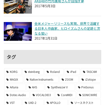
AKB48の竹内美宥さんが目指す夢
2017年5月3日
全米メジャーリリースも実現、世界で活躍す
る日本人作曲家、ヒロイズムさんの足跡と次
なる狙い
2017年1月31日
タグ
KORG
steinberg
Roland
iPad
TASCAM
MAGIX
Native Instruments
ZOOM
iZotope
Arturia
AHS
Synthesizer V
PreSonus
Dotec-Audio
VOCALOID3
CoreMIDI
SONICWIRE
VST
UAD-2
APOLLO
ソースネクスト