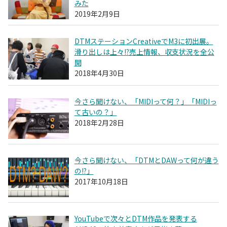
みた
2019年2月9日
DTMステーションCreativeでM3に初出展。
滑り出しは上々!?売上情報、収支状況を全公
開
2018年4月30日
今さら聞けない、「MIDIって何？」「MIDIっ
て古いの？」
2018年2月28日
今さら聞けない、「DTMとDAWって何が違う
の!?」
2017年10月18日
YouTubeで次々とDTM作品を発表する