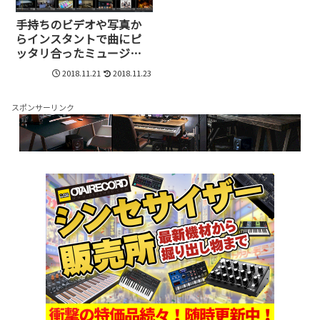
手持ちのビデオや写真か
らインスタントで曲にピ
ッタリ合ったミュージッ
クPVを作成できる
2018.11.21
2018.11.23
FASTCUT
スポンサーリンク