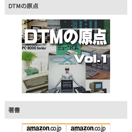
DTMの原点
著書