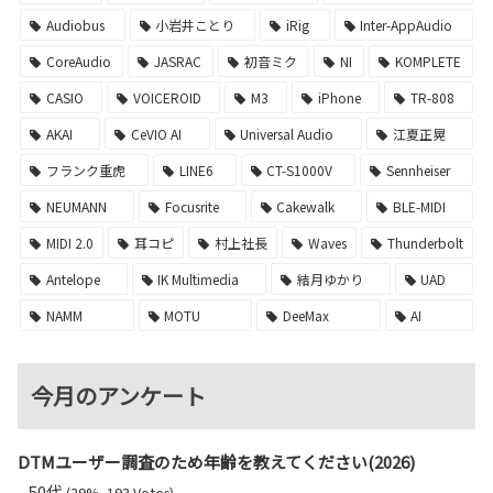
Audiobus
小岩井ことり
iRig
Inter-AppAudio
CoreAudio
JASRAC
初音ミク
NI
KOMPLETE
CASIO
VOICEROID
M3
iPhone
TR-808
AKAI
CeVIO AI
Universal Audio
江夏正晃
フランク重虎
LINE6
CT-S1000V
Sennheiser
NEUMANN
Focusrite
Cakewalk
BLE-MIDI
MIDI 2.0
耳コピ
村上社長
Waves
Thunderbolt
Antelope
IK Multimedia
結月ゆかり
UAD
NAMM
MOTU
DeeMax
AI
今月のアンケート
DTMユーザー調査のため年齢を教えてください(2026)
50代
(29%, 193 Votes)