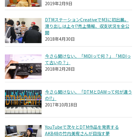
2019年2月9日
DTMステーションCreativeでM3に初出展。
滑り出しは上々!?売上情報、収支状況を全公
開
2018年4月30日
今さら聞けない、「MIDIって何？」「MIDIっ
て古いの？」
2018年2月28日
今さら聞けない、「DTMとDAWって何が違う
の!?」
2017年10月18日
YouTubeで次々とDTM作品を発表する
AKB48の竹内美宥さんが目指す夢