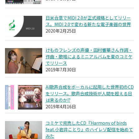
日米合意でMIDI 2.0が正式規格としてリリー
ス。MIDI 2.0で変わる新たな電子楽器の世界
2020年2月25日
けものフレンズの声優・田村響華さん作詞・
作曲・歌唱によるミニアルバムを夏のコミケ
でリリース
2019年7月30日
AI歌声合成をボーカルに起用した世界初のCD
をリリース。歌声合成技術が人間を超える日
は来るのか!?
2019年4月16日
コミケで完売したCD『Harmony of birds
feat.小岩井ことり』のハイレゾ配信を始めて
みた