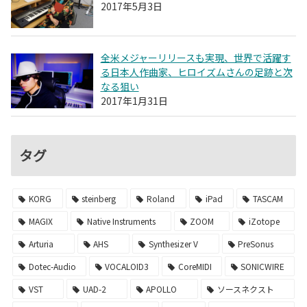
2017年5月3日
全米メジャーリリースも実現、世界で活躍す
る日本人作曲家、ヒロイズムさんの足跡と次
なる狙い
2017年1月31日
タグ
KORG
steinberg
Roland
iPad
TASCAM
MAGIX
Native Instruments
ZOOM
iZotope
Arturia
AHS
Synthesizer V
PreSonus
Dotec-Audio
VOCALOID3
CoreMIDI
SONICWIRE
VST
UAD-2
APOLLO
ソースネクスト