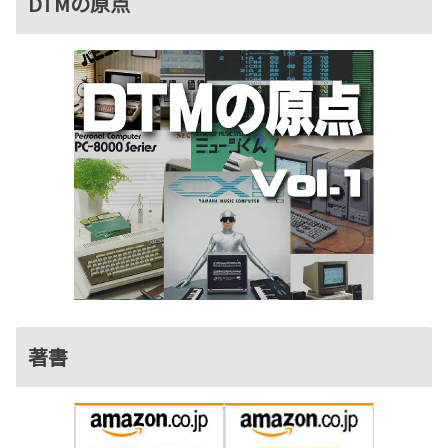
DTMの原点
著書