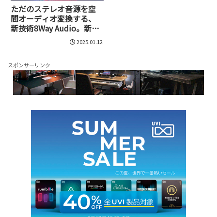
ただのステレオ音源を空
間オーディオ変換する、
新技術8Way Audio。新時
代の音楽体験の幕開けか!?
2025.01.12
スポンサーリンク