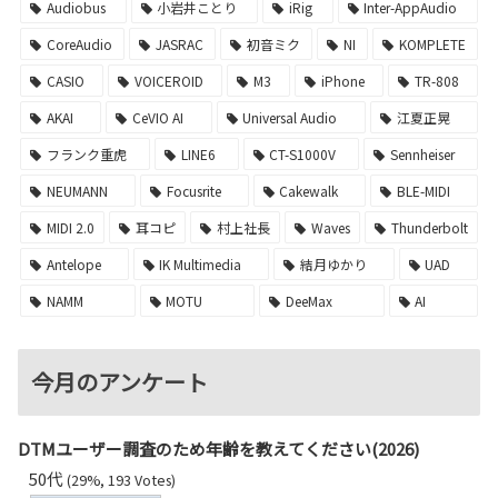
Audiobus
小岩井ことり
iRig
Inter-AppAudio
CoreAudio
JASRAC
初音ミク
NI
KOMPLETE
CASIO
VOICEROID
M3
iPhone
TR-808
AKAI
CeVIO AI
Universal Audio
江夏正晃
フランク重虎
LINE6
CT-S1000V
Sennheiser
NEUMANN
Focusrite
Cakewalk
BLE-MIDI
MIDI 2.0
耳コピ
村上社長
Waves
Thunderbolt
Antelope
IK Multimedia
結月ゆかり
UAD
NAMM
MOTU
DeeMax
AI
今月のアンケート
DTMユーザー調査のため年齢を教えてください(2026)
50代
(29%, 193 Votes)