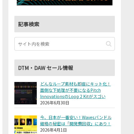
記事検索
DTM・DAW セール情報
どんなループ素材も即座にキット化！
面倒な下処理が不要になるPitch
InnovationsのLoop 2 Kitがスゴい
2026年6月30日
今、日本が一番安い！Wavesバンドル
破格の秘密は「開発費回収」にあり！
2026年4月1日