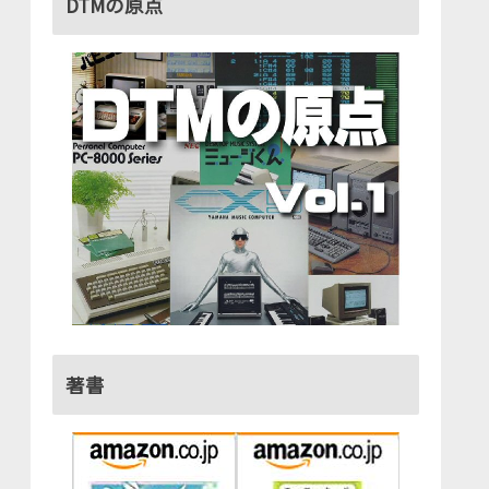
DTMの原点
著書