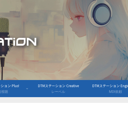
ョン Plus!
DTMステーション Creative
DTMステーション Engine
組視聴
レーベル
MIX依頼