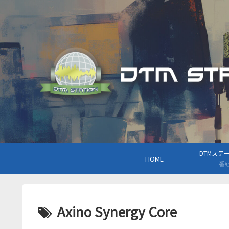
DTMステーシ
HOME
番
Axino Synergy Core