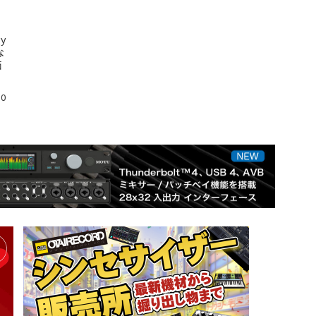
y
な
価
30