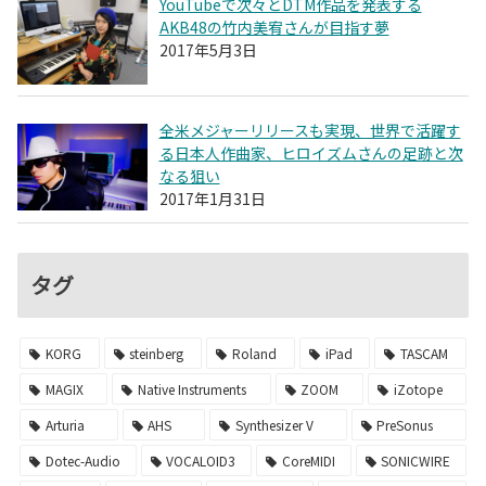
YouTubeで次々とDTM作品を発表する
AKB48の竹内美宥さんが目指す夢
2017年5月3日
全米メジャーリリースも実現、世界で活躍す
る日本人作曲家、ヒロイズムさんの足跡と次
なる狙い
2017年1月31日
タグ
KORG
steinberg
Roland
iPad
TASCAM
MAGIX
Native Instruments
ZOOM
iZotope
Arturia
AHS
Synthesizer V
PreSonus
Dotec-Audio
VOCALOID3
CoreMIDI
SONICWIRE