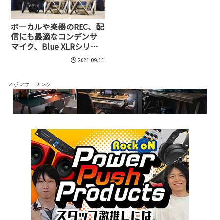
ボーカルや楽器のREC、配
信にも最適なコンデンサ
マイク、Blue XLRシリー
ズ。Spark SL、Bluebird
2021.09.11
SL、Baby Bottle SLの3機
種を徹底比較！
スポンサーリンク