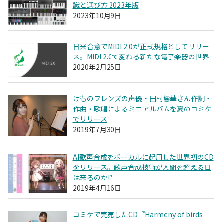
識と選び方 2023年版
2023年10月9日
日米合意でMIDI 2.0が正式規格としてリリー
ス。MIDI 2.0で変わる新たな電子楽器の世界
2020年2月25日
けものフレンズの声優・田村響華さん作詞・
作曲・歌唱によるミニアルバムを夏のコミケ
でリリース
2019年7月30日
AI歌声合成をボーカルに起用した世界初のCD
をリリース。歌声合成技術が人間を超える日
は来るのか!?
2019年4月16日
コミケで完売したCD『Harmony of birds