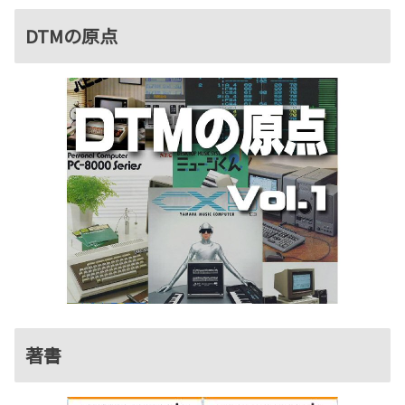
DTMの原点
著書