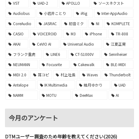
VST
UAD-2
APOLLO
ソースネクスト
Audiobus
小岩井ことり
iRig
Inter-AppAudio
CoreAudio
JASRAC
初音ミク
NI
KOMPLETE
CASIO
VOICEROID
M3
iPhone
TR-808
AKAI
CeVIO AI
Universal Audio
江夏正晃
フランク重虎
LINE6
CT-S1000V
Sennheiser
NEUMANN
Focusrite
Cakewalk
BLE-MIDI
MIDI 2.0
耳コピ
村上社長
Waves
Thunderbolt
Antelope
IK Multimedia
結月ゆかり
UAD
NAMM
MOTU
DeeMax
AI
今月のアンケート
DTMユーザー調査のため年齢を教えてください(2026)