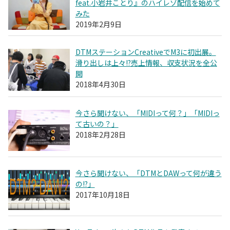
feat.小岩井ことり』のハイレゾ配信を始めて
みた
2019年2月9日
DTMステーションCreativeでM3に初出展。
滑り出しは上々!?売上情報、収支状況を全公
開
2018年4月30日
今さら聞けない、「MIDIって何？」「MIDIっ
て古いの？」
2018年2月28日
今さら聞けない、「DTMとDAWって何が違う
の!?」
2017年10月18日