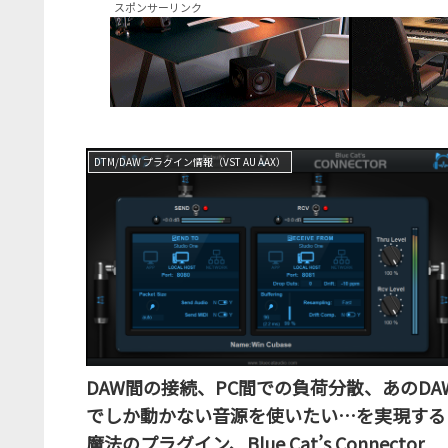
スポンサーリンク
DTM/DAW プラグイン情報（VST AU AAX）
DAW間の接続、PC間での負荷分散、あのDA
でしか動かない音源を使いたい…を実現する
魔法のプラグイン、Blue Cat’s Connector