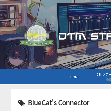
DTMステーシ
HOME
番
BlueCat's Connector