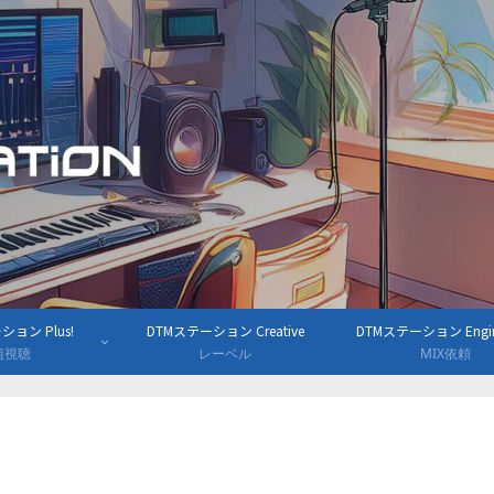
ョン Plus!
DTMステーション Creative
DTMステーション Engine
組視聴
レーベル
MIX依頼