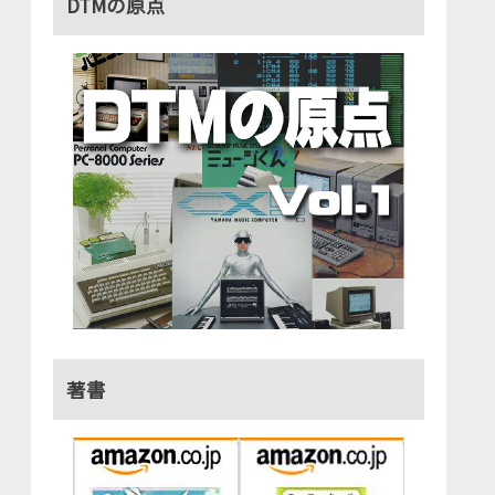
DTMの原点
著書