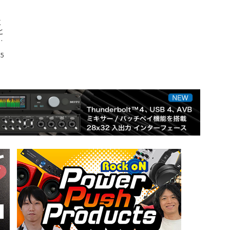
に
と
っ
15