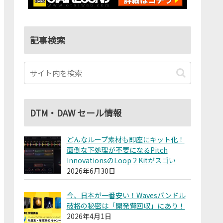
記事検索
DTM・DAW セール情報
どんなループ素材も即座にキット化！
面倒な下処理が不要になるPitch
InnovationsのLoop 2 Kitがスゴい
2026年6月30日
今、日本が一番安い！Wavesバンドル
破格の秘密は「開発費回収」にあり！
2026年4月1日