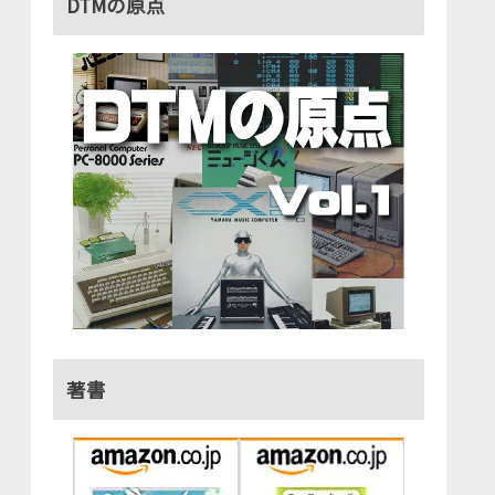
DTMの原点
著書