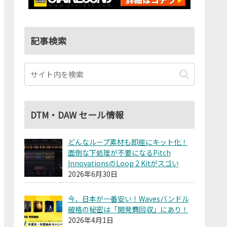
記事検索
DTM・DAW セール情報
どんなループ素材も即座にキット化！
面倒な下処理が不要になるPitch
InnovationsのLoop 2 Kitがスゴい
2026年6月30日
今、日本が一番安い！Wavesバンドル
破格の秘密は「開発費回収」にあり！
2026年4月1日