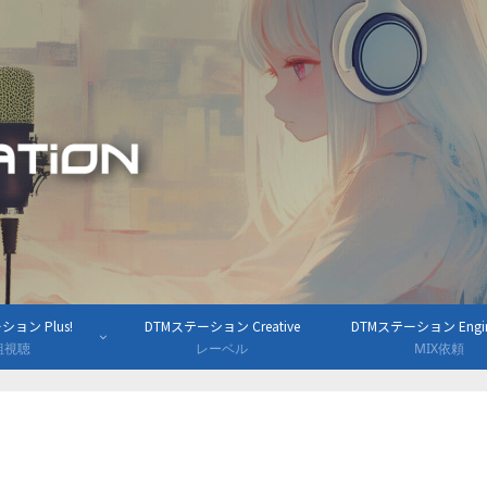
ョン Plus!
DTMステーション Creative
DTMステーション Engine
組視聴
レーベル
MIX依頼