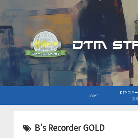
DTMステーシ
HOME
番
B's Recorder GOLD