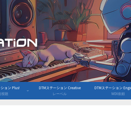
ョン Plus!
DTMステーション Creative
DTMステーション Engine
組視聴
レーベル
MIX依頼