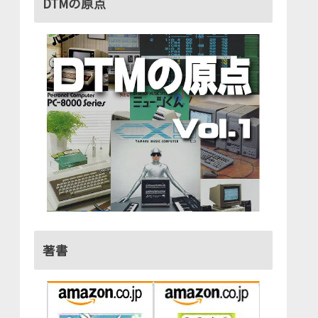
DTMの原点
著書