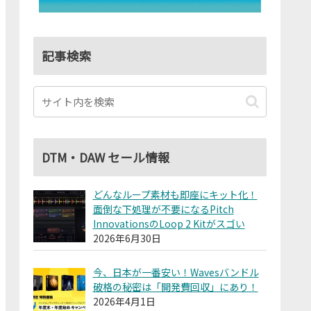
記事検索
DTM・DAW セール情報
どんなループ素材も即座にキット化！
面倒な下処理が不要になるPitch
InnovationsのLoop 2 Kitがスゴい
2026年6月30日
今、日本が一番安い！Wavesバンドル
破格の秘密は「開発費回収」にあり！
2026年4月1日