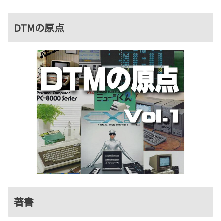
DTMの原点
著書