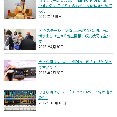
feat.小岩井ことり』のハイレゾ配信を始めて
みた
2019年2月9日
DTMステーションCreativeでM3に初出展。
滑り出しは上々!?売上情報、収支状況を全公
開
2018年4月30日
今さら聞けない、「MIDIって何？」「MIDIっ
て古いの？」
2018年2月28日
今さら聞けない、「DTMとDAWって何が違う
の!?」
2017年10月18日