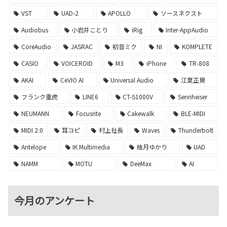
VST
UAD-2
APOLLO
ソースネクスト
Audiobus
小岩井ことり
iRig
Inter-AppAudio
CoreAudio
JASRAC
初音ミク
NI
KOMPLETE
CASIO
VOICEROID
M3
iPhone
TR-808
AKAI
CeVIO AI
Universal Audio
江夏正晃
フランク重虎
LINE6
CT-S1000V
Sennheiser
NEUMANN
Focusrite
Cakewalk
BLE-MIDI
MIDI 2.0
耳コピ
村上社長
Waves
Thunderbolt
Antelope
IK Multimedia
結月ゆかり
UAD
NAMM
MOTU
DeeMax
AI
今月のアンケート