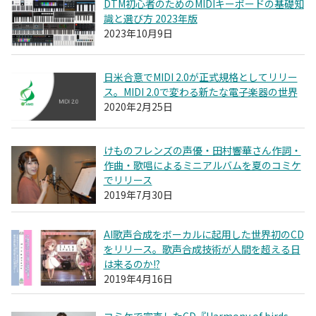
DTM初心者のためのMIDIキーボードの基礎知
識と選び方 2023年版
2023年10月9日
日米合意でMIDI 2.0が正式規格としてリリー
ス。MIDI 2.0で変わる新たな電子楽器の世界
2020年2月25日
けものフレンズの声優・田村響華さん作詞・
作曲・歌唱によるミニアルバムを夏のコミケ
でリリース
2019年7月30日
AI歌声合成をボーカルに起用した世界初のCD
をリリース。歌声合成技術が人間を超える日
は来るのか!?
2019年4月16日
コミケで完売したCD『Harmony of birds