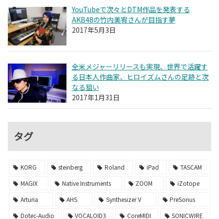
YouTubeで次々とDTM作品を発表する
AKB48の竹内美宥さんが目指す夢
2017年5月3日
全米メジャーリリースも実現、世界で活躍す
る日本人作曲家、ヒロイズムさんの足跡と次
なる狙い
2017年1月31日
タグ
KORG
steinberg
Roland
iPad
TASCAM
MAGIX
Native Instruments
ZOOM
iZotope
Arturia
AHS
Synthesizer V
PreSonus
Dotec-Audio
VOCALOID3
CoreMIDI
SONICWIRE