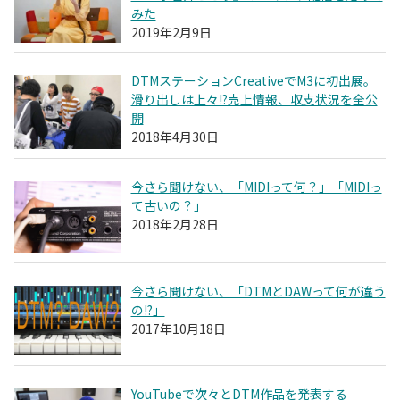
みた
2019年2月9日
DTMステーションCreativeでM3に初出展。
滑り出しは上々!?売上情報、収支状況を全公
開
2018年4月30日
今さら聞けない、「MIDIって何？」「MIDIっ
て古いの？」
2018年2月28日
今さら聞けない、「DTMとDAWって何が違う
の!?」
2017年10月18日
YouTubeで次々とDTM作品を発表する