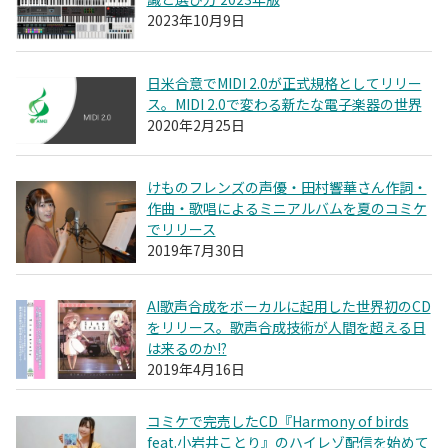
2023年10月9日
日米合意でMIDI 2.0が正式規格としてリリー
ス。MIDI 2.0で変わる新たな電子楽器の世界
2020年2月25日
けものフレンズの声優・田村響華さん作詞・
作曲・歌唱によるミニアルバムを夏のコミケ
でリリース
2019年7月30日
AI歌声合成をボーカルに起用した世界初のCD
をリリース。歌声合成技術が人間を超える日
は来るのか!?
2019年4月16日
コミケで完売したCD『Harmony of birds
feat.小岩井ことり』のハイレゾ配信を始めて