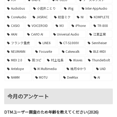
Audiobus
小岩井ことり
iRig
Inter-AppAudio
CoreAudio
JASRAC
初音ミク
NI
KOMPLETE
CASIO
VOICEROID
M3
iPhone
TR-808
AKAI
CeVIO AI
Universal Audio
江夏正晃
フランク重虎
LINE6
CT-S1000V
Sennheiser
NEUMANN
Focusrite
Cakewalk
BLE-MIDI
MIDI 2.0
耳コピ
村上社長
Waves
Thunderbolt
Antelope
IK Multimedia
結月ゆかり
UAD
NAMM
MOTU
DeeMax
AI
今月のアンケート
DTMユーザー調査のため年齢を教えてください(2026)