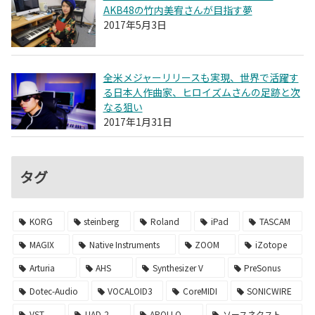
AKB48の竹内美宥さんが目指す夢
2017年5月3日
全米メジャーリリースも実現、世界で活躍す
る日本人作曲家、ヒロイズムさんの足跡と次
なる狙い
2017年1月31日
タグ
KORG
steinberg
Roland
iPad
TASCAM
MAGIX
Native Instruments
ZOOM
iZotope
Arturia
AHS
Synthesizer V
PreSonus
Dotec-Audio
VOCALOID3
CoreMIDI
SONICWIRE
VST
UAD-2
APOLLO
ソースネクスト